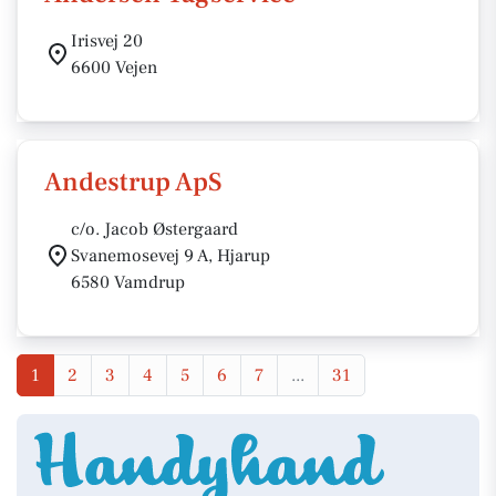
Irisvej 20
6600 Vejen
Andestrup ApS
c/o. Jacob Østergaard
Svanemosevej 9 A, Hjarup
6580 Vamdrup
1
2
3
4
5
6
7
...
31