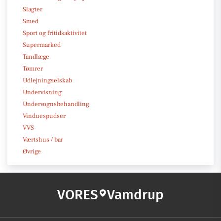
Slagter
Smed
Sport og fritidsaktivitet
Supermarked
Tandlæge
Tømrer
Udlejningselskab
Undervisning
Undervognsbehandling
Vinduespudser
VVS
Værtshus / bar
Øvrige
VORES
Vamdrup