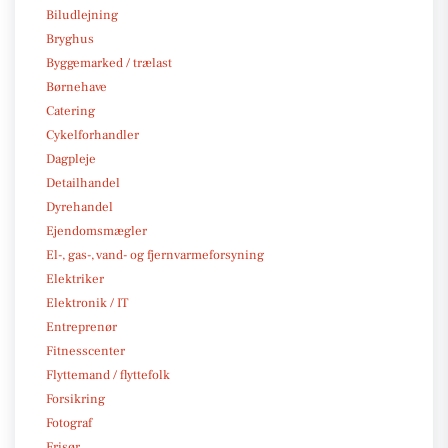
Biludlejning
Bryghus
Byggemarked / trælast
Børnehave
Catering
Cykelforhandler
Dagpleje
Detailhandel
Dyrehandel
Ejendomsmægler
El-, gas-, vand- og fjernvarmeforsyning
Elektriker
Elektronik / IT
Entreprenør
Fitnesscenter
Flyttemand / flyttefolk
Forsikring
Fotograf
Frisør