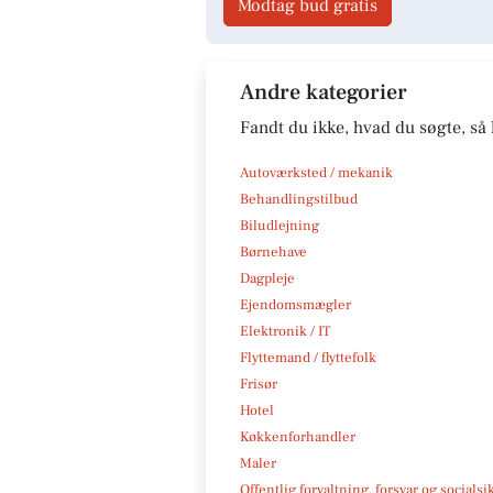
Modtag bud gratis
Andre kategorier
Fandt du ikke, hvad du søgte, så 
Autoværksted / mekanik
Behandlingstilbud
Biludlejning
Børnehave
Dagpleje
Ejendomsmægler
Elektronik / IT
Flyttemand / flyttefolk
Frisør
Hotel
Køkkenforhandler
Maler
Offentlig forvaltning, forsvar og socialsi