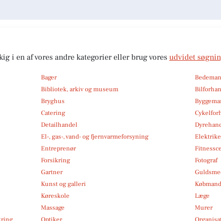
kig i en af vores andre kategorier eller brug vores
udvidet søgni
Bager
Bedema
Bibliotek, arkiv og museum
Bilforha
Bryghus
Byggemar
Catering
Cykelfor
Detailhandel
Dyrehan
El-, gas-, vand- og fjernvarmeforsyning
Elektrike
Entreprenør
Fitnessc
Forsikring
Fotograf
Gartner
Guldsmed
Kunst og galleri
Købmand
Køreskole
Læge
Massage
Murer
kring
Optiker
Organisa