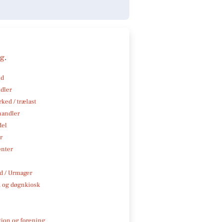
ng
.
nd
ndler
ked / trælast
handler
del
r
enter
 / Urmager
 og døgnkiosk
tion og forening