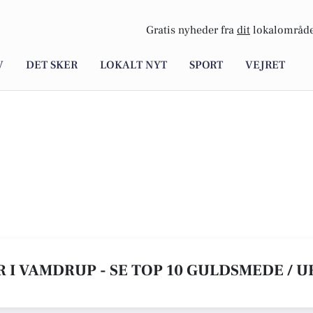
Gratis nyheder fra
dit
lokalområde
V
DET SKER
LOKALT NYT
SPORT
VEJRET
 I VAMDRUP - SE TOP 10 GULDSMEDE / 