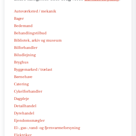
Autoværksted / mekanik
Bager
Bedemand
Behandlingstilbud
Bibliotek, arkiv og museum
Bilforhandler
Biludlejning
Bryghus
Byggemarked / trælast
Børnehave
Catering
Cykelforhandler
Dagpleje
Detailhandel
Dyrehandel
Ejendomsmægler
El-, gas-, vand- og fjernvarmeforsyning
Elektriker