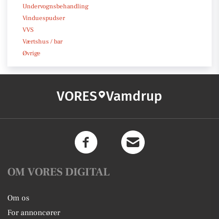
Undervognsbehandling
Vinduespudser
VVS
Værtshus / bar
Øvrige
VORES
Vamdrup
OM VORES DIGITAL
Om os
For annoncører