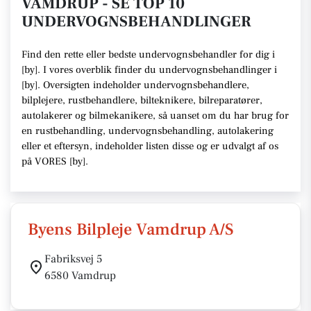
VAMDRUP - SE TOP 10
UNDERVOGNSBEHANDLINGER
Find den rette
eller bedste undervognsbehandler
for dig i
[
by
]. I vores overblik finder du undervognsbehandlinger i
[
by
].
Oversigten indeholder undervognsbehandlere,
bilplejere, rustbehandlere, bilteknikere, bilreparatører,
autolakerer og bilmekanikere
, så uanset om du har brug for
en rustbehandling, undervognsbehandling, autolakering
eller et eftersyn,
indeholder listen disse
og er udvalgt af os
på VORES [
by
]
.
Byens Bilpleje Vamdrup A/S
Fabriksvej 5
6580 Vamdrup