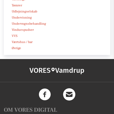
Tømrer
Udlejningselskab
Undervisning
Undervognsbehandling
Vinduespudser
VVS
Værtshus / bar
Øvrige
VORES
Vamdrup
OM VORES DIGITAL