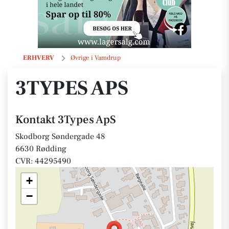
3Types ApS
ERHVERV
Øvrige i Vamdrup
3TYPES APS
Kontakt 3Types ApS
Skodborg Søndergade 48
6630 Rødding
CVR: 44295490
+
−