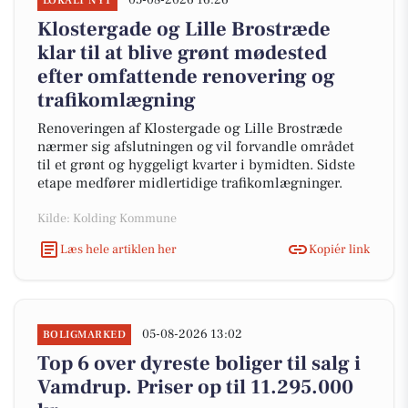
05-08-2026 16:26
LOKALT NYT
Klostergade og Lille Brostræde
klar til at blive grønt mødested
efter omfattende renovering og
trafikomlægning
Renoveringen af Klostergade og Lille Brostræde
nærmer sig afslutningen og vil forvandle området
til et grønt og hyggeligt kvarter i bymidten. Sidste
etape medfører midlertidige trafikomlægninger.
Kilde: Kolding Kommune
Læs hele artiklen her
Kopiér link
05-08-2026 13:02
BOLIGMARKED
Top 6 over dyreste boliger til salg i
Vamdrup. Priser op til 11.295.000