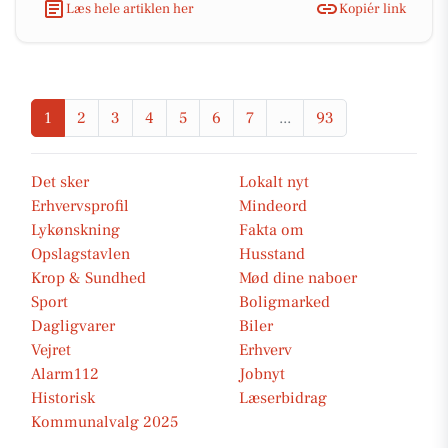
Læs hele artiklen her
Kopiér link
1
2
3
4
5
6
7
...
93
Det sker
Lokalt nyt
Erhvervsprofil
Mindeord
Lykønskning
Fakta om
Opslagstavlen
Husstand
Krop & Sundhed
Mød dine naboer
Sport
Boligmarked
Dagligvarer
Biler
Vejret
Erhverv
Alarm112
Jobnyt
Historisk
Læserbidrag
Kommunalvalg 2025