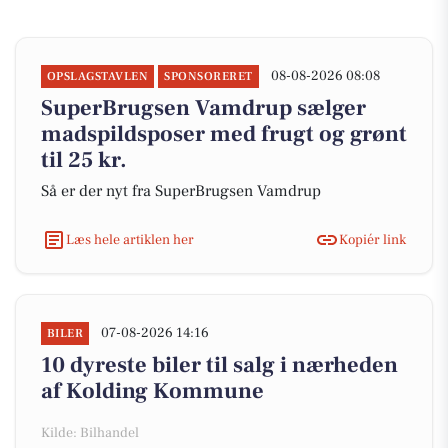
08-08-2026 08:08
OPSLAGSTAVLEN
SPONSORERET
SuperBrugsen Vamdrup sælger
madspildsposer med frugt og grønt
til 25 kr.
Så er der nyt fra SuperBrugsen Vamdrup
Læs hele artiklen her
Kopiér link
07-08-2026 14:16
BILER
10 dyreste biler til salg i nærheden
af Kolding Kommune
Kilde: Bilhandel