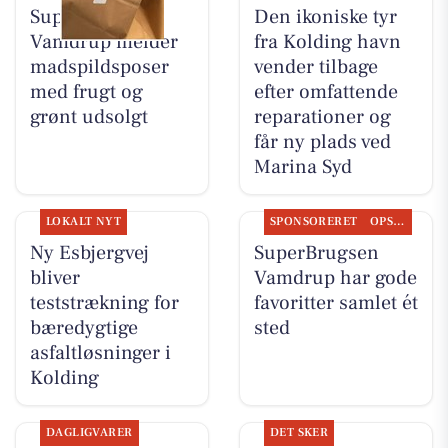
SuperBrugsen
Den ikoniske tyr
Vamdrup melder
fra Kolding havn
madspildsposer
vender tilbage
med frugt og
efter omfattende
grønt udsolgt
reparationer og
får ny plads ved
Marina Syd
LOKALT NYT
SPONSORERET
OPSLAGSTAVLEN
Ny Esbjergvej
SuperBrugsen
bliver
Vamdrup har gode
teststrækning for
favoritter samlet ét
bæredygtige
sted
asfaltløsninger i
Kolding
DAGLIGVARER
DET SKER