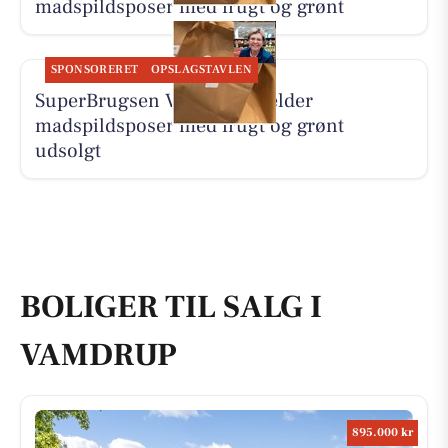
madspildsposer med frugt og grønt
SPONSORERET
OPSLAGSTAVLEN
SuperBrugsen Vamdrup melder
madspildsposer med frugt og grønt
udsolgt
BOLIGER TIL SALG I
VAMDRUP
895.000 kr