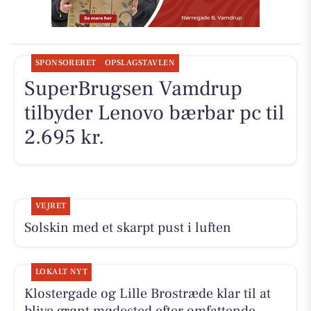
SPONSORERET
OPSLAGSTAVLEN
SuperBrugsen Vamdrup
tilbyder Lenovo bærbar pc til
2.695 kr.
VEJRET
Solskin med et skarpt pust i luften
LOKALT NYT
Klostergade og Lille Brostræde klar til at
blive grønt mødested efter omfattende