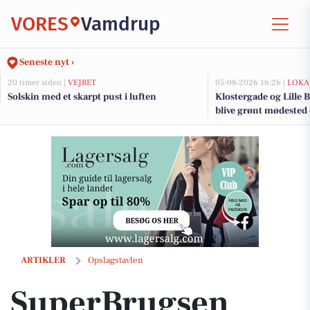
VORES
Vamdrup
Seneste nyt ›
20 timer siden |
VEJRET
05-08-2026 16:26 |
LOKA
Solskin med et skarpt pust i luften
Klostergade og Lille B
blive grønt mødested
renovering og trafi
SuperBrugsen Vamdrup har storkøb med gode priser
ARTIKLER
Opslagstavlen
SuperBrugsen