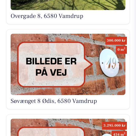
Overgade 8, 6580 Vamdrup
300.000 kr
2
0 m
Søvænget 8 Ødis, 6580 Vamdrup
3.295.000 kr
2
434 m