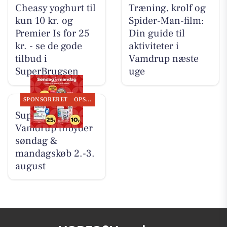
Cheasy yoghurt til
Træning, krolf og
kun 10 kr. og
Spider-Man-film:
Premier Is for 25
Din guide til
kr. - se de gode
aktiviteter i
tilbud i
Vamdrup næste
SuperBrugsen
uge
SPONSORERET
OPSLAGSTAVLEN
SuperBrugsen
Vamdrup tilbyder
søndag &
mandagskøb 2.-3.
august