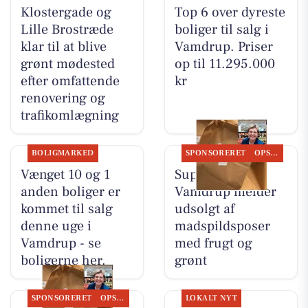
Klostergade og
Top 6 over dyreste
Lille Brostræde
boliger til salg i
klar til at blive
Vamdrup. Priser
grønt mødested
op til 11.295.000
efter omfattende
kr
renovering og
trafikomlægning
BOLIGMARKED
SPONSORERET
OPSLAGSTAVLEN
Vænget 10 og 1
SuperBrugsen
anden boliger er
Vamdrup melder
kommet til salg
udsolgt af
denne uge i
madspildsposer
Vamdrup - se
med frugt og
boligerne her.
grønt
SPONSORERET
OPSLAGSTAVLEN
LOKALT NYT