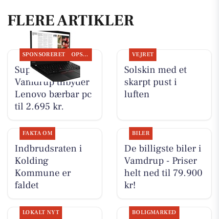
FLERE ARTIKLER
SPONSORERET
OPSLAGSTAVLEN
VEJRET
SuperBrugsen
Solskin med et
Vamdrup tilbyder
skarpt pust i
Lenovo bærbar pc
luften
til 2.695 kr.
FAKTA OM
BILER
Indbrudsraten i
De billigste biler i
Kolding
Vamdrup - Priser
Kommune er
helt ned til 79.900
faldet
kr!
LOKALT NYT
BOLIGMARKED