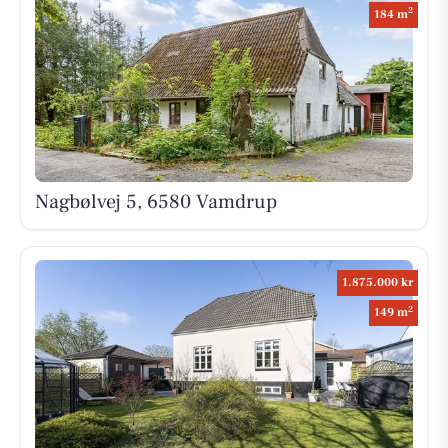
2
184 m
Nagbølvej 5, 6580 Vamdrup
1.875.000 kr
2
149 m