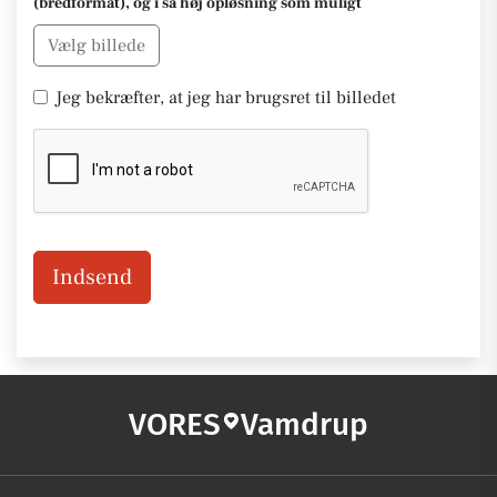
(bredformat), og i så høj opløsning som muligt
Vælg billede
Jeg bekræfter, at jeg har brugsret til billedet
Indsend
VORES
Vamdrup