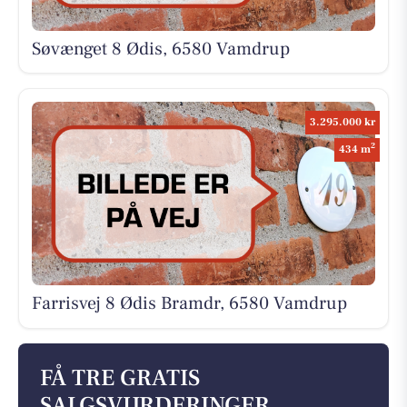
Søvænget 8 Ødis, 6580 Vamdrup
3.295.000 kr
2
434 m
Farrisvej 8 Ødis Bramdr, 6580 Vamdrup
FÅ TRE GRATIS
SALGSVURDERINGER