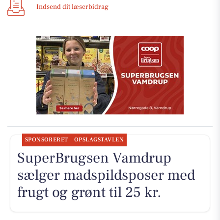
Indsend dit læserbidrag
SPONSORERET
OPSLAGSTAVLEN
SuperBrugsen Vamdrup
sælger madspildsposer med
frugt og grønt til 25 kr.