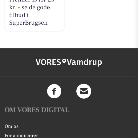
kr. - se de gode
tilbud i
SuperBrugsen
VORES
Vamdrup
OM VORES DIGITAL
Om os
For annoncører