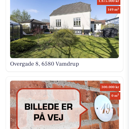
1.875.000 kr
2
149 m
Overgade 8, 6580 Vamdrup
300.000 kr
2
0 m