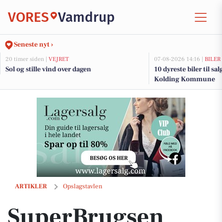
VORES
Vamdrup
Seneste nyt ›
20 timer siden |
VEJRET
07-08-2026 14:16 |
BILER
Sol og stille vind over dagen
10 dyreste biler til sa
Kolding Kommune
SuperBrugsen Vamdrup fremhæver dansk symbol for midtugehygge
ARTIKLER
Opslagstavlen
SuperBrugsen