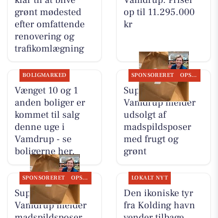
grønt mødested
op til 11.295.000
efter omfattende
kr
renovering og
trafikomlægning
BOLIGMARKED
SPONSORERET
OPSLAGSTAVLEN
Vænget 10 og 1
SuperBrugsen
anden boliger er
Vamdrup melder
kommet til salg
udsolgt af
denne uge i
madspildsposer
Vamdrup - se
med frugt og
boligerne her.
grønt
SPONSORERET
OPSLAGSTAVLEN
LOKALT NYT
SuperBrugsen
Den ikoniske tyr
Vamdrup melder
fra Kolding havn
madspildsposer
vender tilbage