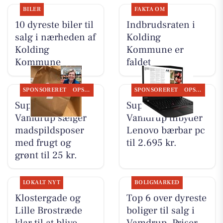
BILER
FAKTA OM
10 dyreste biler til
Indbrudsraten i
salg i nærheden af
Kolding
Kolding
Kommune er
Kommune
faldet
SPONSORERET
OPSLAGSTAVLEN
SPONSORERET
OPSLAGSTAVLEN
SuperBrugsen
SuperBrugsen
Vamdrup sælger
Vamdrup tilbyder
madspildsposer
Lenovo bærbar pc
med frugt og
til 2.695 kr.
grønt til 25 kr.
LOKALT NYT
BOLIGMARKED
Klostergade og
Top 6 over dyreste
Lille Brostræde
boliger til salg i
klar til at blive
Vamdrup. Priser