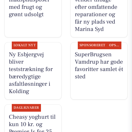
med frugt og
efter omfattende
grønt udsolgt
reparationer og
får ny plads ved
Marina Syd
LOKALT NYT
SPONSORERET
OPSLAGSTAVLEN
Ny Esbjergvej
SuperBrugsen
bliver
Vamdrup har gode
teststrækning for
favoritter samlet ét
bæredygtige
sted
asfaltløsninger i
Kolding
DAGLIGVARER
Cheasy yoghurt til
kun 10 kr. og
Premier Is for 25