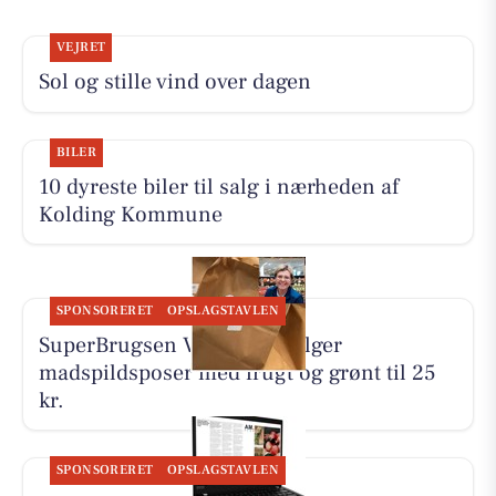
VEJRET
Sol og stille vind over dagen
BILER
10 dyreste biler til salg i nærheden af
Kolding Kommune
SPONSORERET
OPSLAGSTAVLEN
SuperBrugsen Vamdrup sælger
madspildsposer med frugt og grønt til 25
kr.
SPONSORERET
OPSLAGSTAVLEN