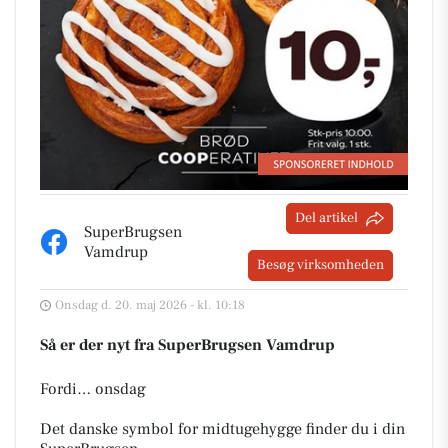
Del artikel
SuperBrugsen
Vamdrup
Besøg virksomheden
Onsdag d. 20. maj 2026 - kl. 10:18
Så er der nyt fra SuperBrugsen Vamdrup
Fordi… onsdag
Det danske symbol for midtugehygge finder du i din