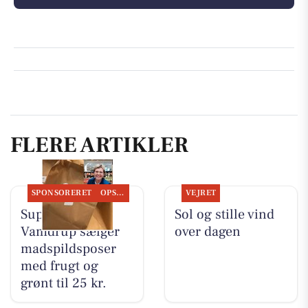
FLERE ARTIKLER
SPONSORERET
OPSLAGSTAVLEN
VEJRET
SuperBrugsen
Sol og stille vind
Vamdrup sælger
over dagen
madspildsposer
med frugt og
grønt til 25 kr.