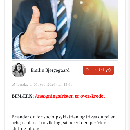
Emilie Bjergegaard
Del artikel
Torsdag d. 05. sep. 2024 - kl. 13:43
BEMÆRK:
Ansøgningsfristen er overskredet
Brænder du for socialpsykiatrien og trives du på en
arbejdsplads i udvikling, så har vi den perfekte
stilling til dig.