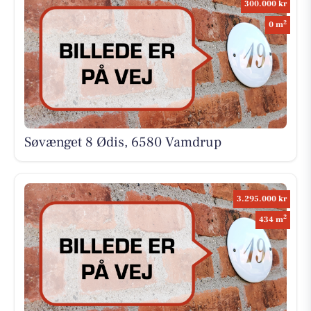
300.000 kr
2
0 m
Søvænget 8 Ødis, 6580 Vamdrup
3.295.000 kr
2
434 m