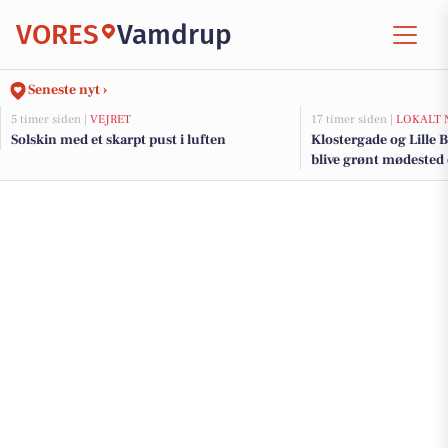
VORES
Vamdrup
Seneste nyt ›
5 timer siden |
VEJRET
17 timer siden |
LOKALT 
Solskin med et skarpt pust i luften
Klostergade og Lille B
blive grønt mødested
renovering og trafi