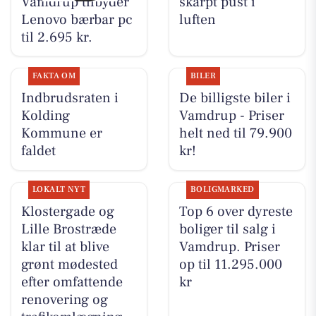
Vamdrup tilbyder
skarpt pust i
Lenovo bærbar pc
luften
til 2.695 kr.
FAKTA OM
BILER
Indbrudsraten i
De billigste biler i
Kolding
Vamdrup - Priser
Kommune er
helt ned til 79.900
faldet
kr!
LOKALT NYT
BOLIGMARKED
Klostergade og
Top 6 over dyreste
Lille Brostræde
boliger til salg i
klar til at blive
Vamdrup. Priser
grønt mødested
op til 11.295.000
efter omfattende
kr
renovering og