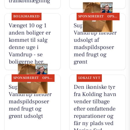
trafikomlægning
BOLIGMARKED
SPONSORERET
OPSLAGSTAVLEN
Vænget 10 og 1
SuperBrugsen
anden boliger er
Vamdrup melder
kommet til salg
udsolgt af
denne uge i
madspildsposer
Vamdrup - se
med frugt og
boligerne her.
grønt
SPONSORERET
OPSLAGSTAVLEN
LOKALT NYT
SuperBrugsen
Den ikoniske tyr
Vamdrup melder
fra Kolding havn
madspildsposer
vender tilbage
med frugt og
efter omfattende
grønt udsolgt
reparationer og
får ny plads ved