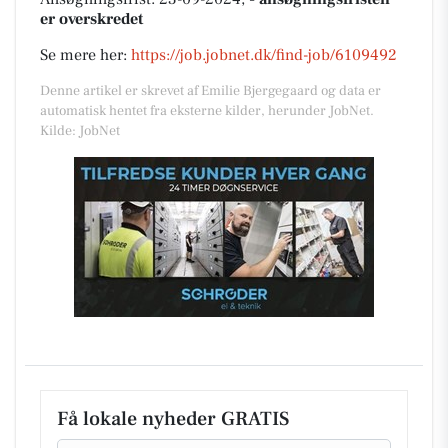
er overskredet
Se mere her:
https://job.jobnet.dk/find-job/6109492
Denne artikel er skrevet af Emilie Bjergegaard og data er
automatisk hentet fra eksterne kilder, herunder JobNet.
Kilde: JobNet
Få lokale nyheder GRATIS
Email