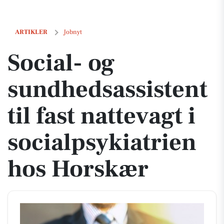
Social- og sundhedsassistent til fast nattevagt i socialpsykiatrien ho
ARTIKLER
Jobnyt
Social- og
sundhedsassistent
til fast nattevagt i
socialpsykiatrien
hos Horskær