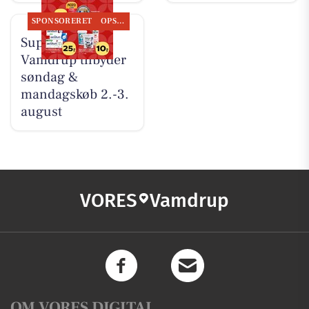
SPONSORERET
OPSLAGSTAVLEN
SuperBrugsen
Vamdrup tilbyder
søndag &
mandagskøb 2.-3.
august
VORES
Vamdrup
OM VORES DIGITAL