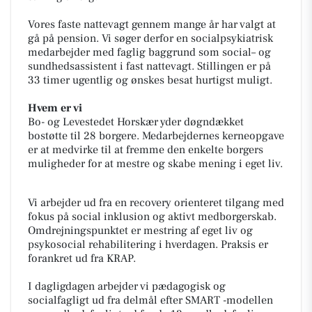
Vores faste nattevagt gennem mange år har valgt at
gå på pension. Vi søger derfor en socialpsykiatrisk
medarbejder med faglig baggrund som social– og
sundhedsassistent i fast nattevagt. Stillingen er på
33 timer ugentlig og ønskes besat hurtigst muligt.
Hvem er vi
Bo- og Levestedet Horskær yder døgndækket
bostøtte til 28 borgere. Medarbejdernes kerneopgave
er at medvirke til at fremme den enkelte borgers
muligheder for at mestre og skabe mening i eget liv.
Vi arbejder ud fra en recovery orienteret tilgang med
fokus på social inklusion og aktivt medborgerskab.
Omdrejningspunktet er mestring af eget liv og
psykosocial rehabilitering i hverdagen. Praksis er
forankret ud fra KRAP.
I dagligdagen arbejder vi pædagogisk og
socialfagligt ud fra delmål efter SMART -modellen