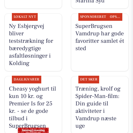
Marina Syd
LOKALT NYT
SPONSORERET
OPSLAGSTAVLEN
Ny Esbjergvej
SuperBrugsen
bliver
Vamdrup har gode
teststrækning for
favoritter samlet ét
bæredygtige
sted
asfaltløsninger i
Kolding
DAGLIGVARER
DET SKER
Cheasy yoghurt til
Træning, krolf og
kun 10 kr. og
Spider-Man-film:
Premier Is for 25
Din guide til
kr. - se de gode
aktiviteter i
tilbud i
Vamdrup næste
SuperBrugsen
uge