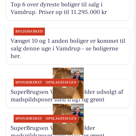
Top 6 over dyreste boliger til salg i
Vamdrup. Priser op til 11.295.000 kr
BOLIGMARKED
Vænget 10 og 1 anden boliger er kommet til
salg denne uge i Vamdrup - se boligerne
her.
SPONSORERET
OPSLAGSTAVLEN
SuperBrugsen Vamdrup melder udsolgt af
madspildsposer med frugt og grønt
SPONSORERET
OPSLAGSTAVLEN
SuperBrugsen Vamdrup melder
madspildsposer med frugt og grønt