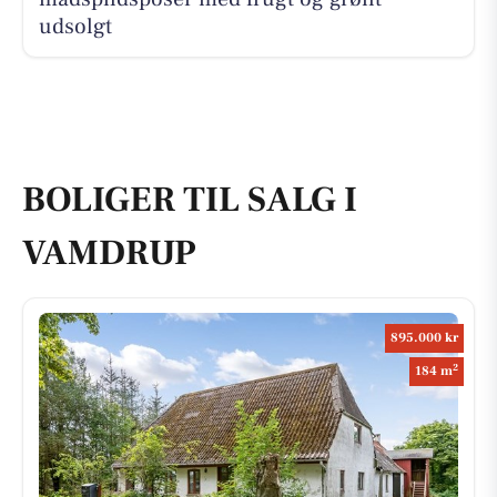
udsolgt
BOLIGER TIL SALG I
VAMDRUP
895.000 kr
2
184 m