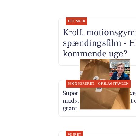
DET SKER
Krolf, motionsgymn
spændingsfilm - H
kommende uge?
SPONSORERET
OPSLAGSTAVLEN
SuperBrugsen Vamdrup sæ
madspildsposer med frugt 
grønt til 25 kr.
VEJRET