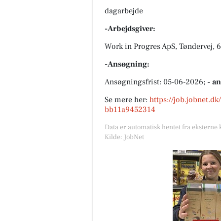
dagarbejde
-Arbejdsgiver:
Work in Progres ApS, Tøndervej,
-Ansøgning:
Ansøgningsfrist: 05-06-2026;
- a
Se mere her:
https://job.jobnet.d
bb11a9452314
Data er automatisk hentet fra eksterne 
Kilde: JobNet