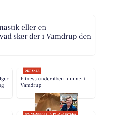
astik eller en
vad sker der i Vamdrup den
DET SKER
lger
Fitness under åben himmel i
og
Vamdrup
SPONSORERET
OPSLAGSTAVLEN