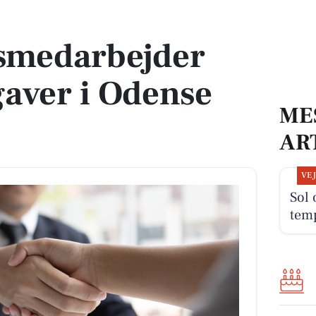
aver i Odense og Nyborg
smedarbejder
gaver i Odense
ME
AR
VE
Sol 
tem