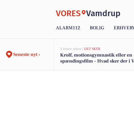
VORES
Vamdrup
ALARM112
BOLIG
ERHVER
3 timer siden |
DET SKER
Seneste nyt ›
Krolf, motionsgymnastik eller en
spændingsfilm - Hvad sker der i
den kommende uge?