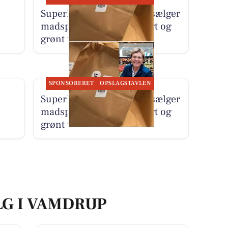
SuperBrugsen Vamdrup sælger
madspildsposer med frugt og
grønt til 25 kr.
SPONSORERET
OPSLAGSTAVLEN
SuperBrugsen Vamdrup sælger
madspildsposer med frugt og
grønt til 25 kr.
LG I VAMDRUP