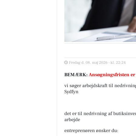
Fredag d. 08. maj 2026 - kl. 22:24
BEMÆRK:
Ansøgningsfristen er
vi søger arbejdskraft til nedrivn
Sydfyn
det er til nedrivning af butiksin
arbejde
entreprenøren ønsker du: