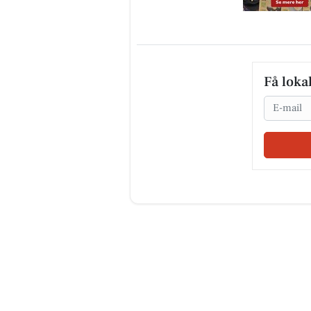
Få loka
Email