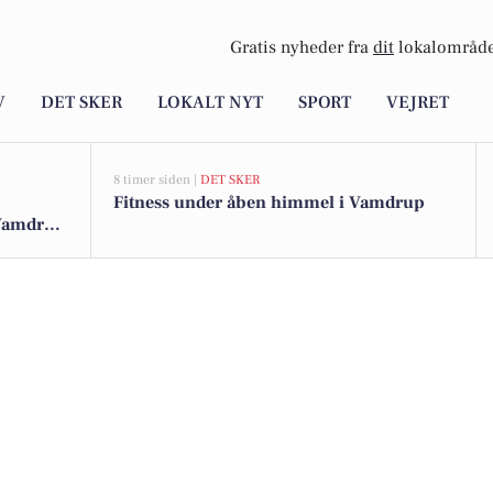
Gratis nyheder fra
dit
lokalområde
V
DET SKER
LOKALT NYT
SPORT
VEJRET
8 timer siden |
DET SKER
Fitness under åben himmel i Vamdrup
 Vamdrup