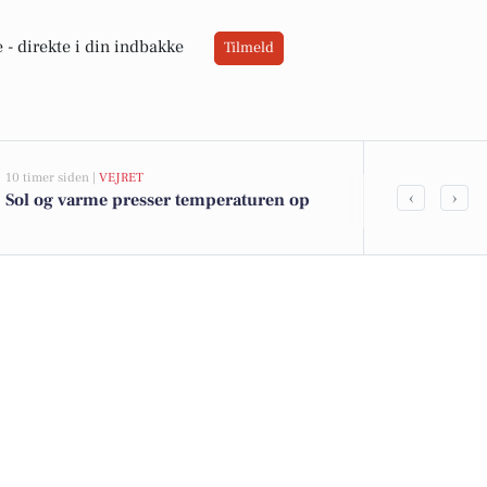
 -
direkte i din indbakke
Tilmeld
10 timer siden |
VEJRET
07-08-2026 14:16
‹
›
Sol og varme presser temperaturen op
10 dyreste bi
Kolding K