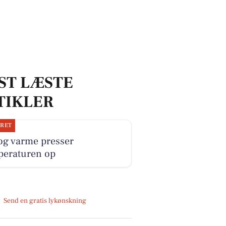
ST LÆSTE
TIKLER
JRET
og varme presser
peraturen op
Send en gratis lykønskning