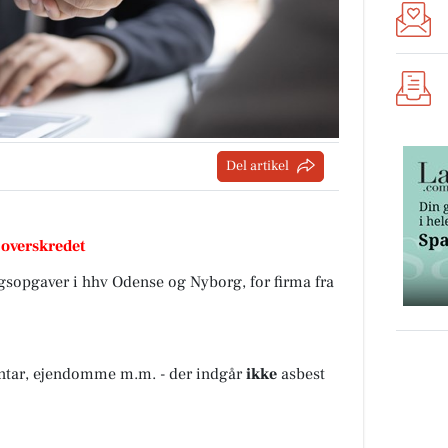
Del artikel
 overskredet
ingsopgaver i hhv Odense og Nyborg, for firma fra
ventar, ejendomme m.m. - der indgår
ikke
asbest