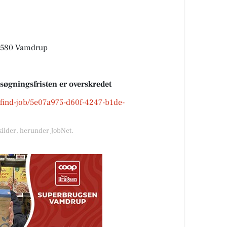
 6580 Vamdrup
nsøgningsfristen er overskredet
k/find-job/5e07a975-d60f-4247-b1de-
kilder, herunder JobNet.