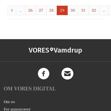
1
...
26
27
28
29
30
31
32
...
VORES
Vamdrup
OM VORES DIGITAL
Om os
For annoncører