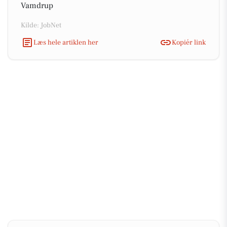
Vamdrup
Kilde: JobNet
Læs hele artiklen her
Kopiér link