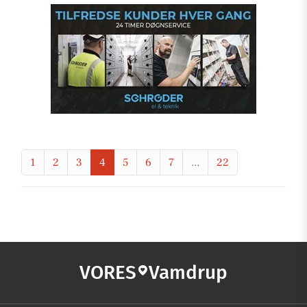
1
2
3
4
5
6
7
...
22
VORES
Vamdrup