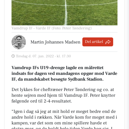
Vamdrup IF - Varde IF (Foto: Peter Tøndering)
Martin Johannes Madsen
Del artikel
Tirsdag d. 07. jun. 2022 - kl. 17:30
Vamdrup IFs U19-drenge lagde en målrettet
indsats for dagen ved mandagens opgør mod Varde
IF, da mandskabet besøgte Sydbank Stadion.
Det lykkes for cheftræner Peter Tøndering og co. at
hente sejren med hjem til Vamdrup IF. Peter knytter
følgende ord til 2-4-resultatet.
“Igen i dag så jeg at mit hold er meget bedre end de
andre hold i rækken. Når Varde kom for meget med i
kampen, var det som om mine spillere havde et
ekstra gear, og de holdt hele tiden Varde bag sig.
I