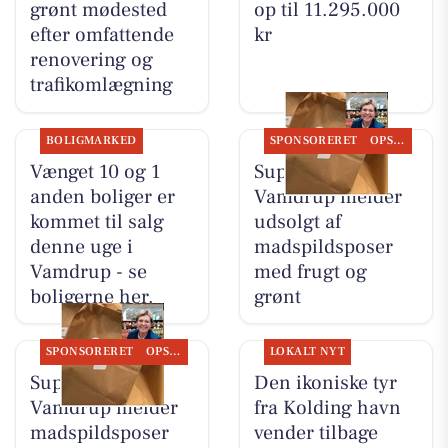
grønt mødested
op til 11.295.000
efter omfattende
kr
renovering og
trafikomlægning
BOLIGMARKED
SPONSORERET
OPSLAGSTAVLEN
Vænget 10 og 1
SuperBrugsen
anden boliger er
Vamdrup melder
kommet til salg
udsolgt af
denne uge i
madspildsposer
Vamdrup - se
med frugt og
boligerne her.
grønt
SPONSORERET
OPSLAGSTAVLEN
LOKALT NYT
SuperBrugsen
Den ikoniske tyr
Vamdrup melder
fra Kolding havn
madspildsposer
vender tilbage