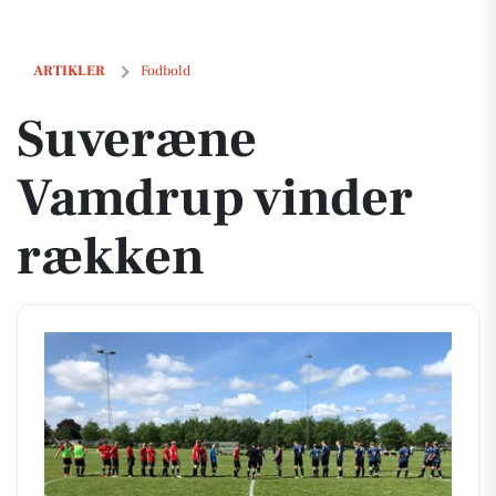
Suveræne Vamdrup vinder rækken
ARTIKLER
Fodbold
Suveræne
Vamdrup vinder
rækken