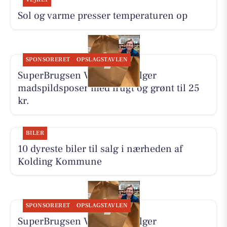
Sol og varme presser temperaturen op
SPONSORERET
OPSLAGSTAVLEN
SuperBrugsen Vamdrup sælger
madspildsposer med frugt og grønt til 25
kr.
BILER
10 dyreste biler til salg i nærheden af
Kolding Kommune
SPONSORERET
OPSLAGSTAVLEN
SuperBrugsen Vamdrup sælger