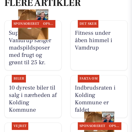
FLERE ARTIKLER
SPONSORERET
OPSLAGSTAVLEN
DET SKER
SuperBrugsen
Fitness under
Vamdrup sælger
åben himmel i
madspildsposer
Vamdrup
med frugt og
grønt til 25 kr.
BILER
FAKTA OM
10 dyreste biler til
Indbrudsraten i
salg i nærheden af
Kolding
Kolding
Kommune er
Kommune
faldet
VEJRET
SPONSORERET
OPSLAGSTAVLEN