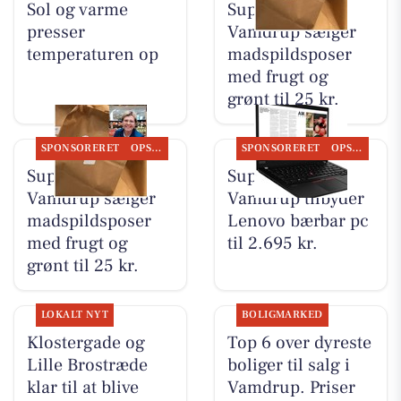
Sol og varme
SuperBrugsen
presser
Vamdrup sælger
temperaturen op
madspildsposer
med frugt og
grønt til 25 kr.
SPONSORERET
OPSLAGSTAVLEN
SPONSORERET
OPSLAGSTAVLEN
SuperBrugsen
SuperBrugsen
Vamdrup sælger
Vamdrup tilbyder
madspildsposer
Lenovo bærbar pc
med frugt og
til 2.695 kr.
grønt til 25 kr.
LOKALT NYT
BOLIGMARKED
Klostergade og
Top 6 over dyreste
Lille Brostræde
boliger til salg i
klar til at blive
Vamdrup. Priser