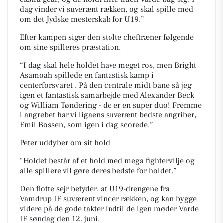
dag vinder vi suverænt rækken, og skal spille med
om det Jydske mesterskab for U19.”
Efter kampen siger den stolte cheftræner følgende
om sine spilleres præstation.
“I dag skal hele holdet have meget ros, men Bright
Asamoah spillede en fantastisk kamp i
centerforsvaret . På den centrale midt bane så jeg
igen et fantastisk samarbejde med Alexander Beck
og William Tøndering - de er en super duo! Fremme
i angrebet har vi ligaens suverænt bedste angriber,
Emil Bossen, som igen i dag scorede.”
Peter uddyber om sit hold.
“Holdet består af et hold med mega fightervilje og
alle spillere vil gøre deres bedste for holdet.”
Den flotte sejr betyder, at U19-drengene fra
Vamdrup IF suværent vinder rækken, og kan bygge
videre på de gode takter indtil de igen møder Varde
IF søndag den 12. juni.