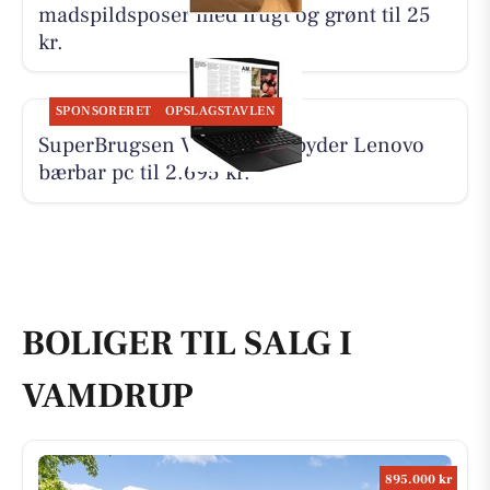
madspildsposer med frugt og grønt til 25
kr.
SPONSORERET
OPSLAGSTAVLEN
SuperBrugsen Vamdrup tilbyder Lenovo
bærbar pc til 2.695 kr.
BOLIGER TIL SALG I
VAMDRUP
895.000 kr