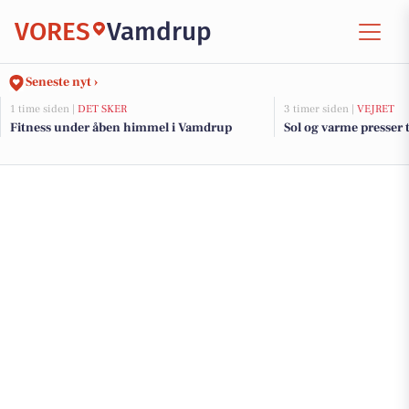
VORES
Vamdrup
Seneste nyt ›
1 time siden |
DET SKER
3 timer siden |
VEJRET
Fitness under åben himmel i Vamdrup
Sol og varme presser