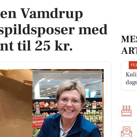
sen Vamdrup
spildsposer med
ME
t til 25 kr.
AR
VE
Køli
dag