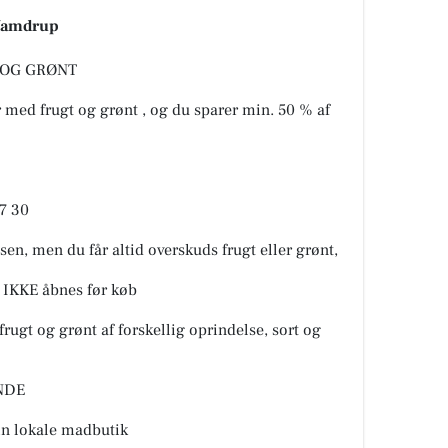
 Vamdrup
 OG GRØNT
 med frugt og grønt ️, og du sparer min. 50 % af
 30 ️️
osen, men du får altid overskuds frugt eller grønt,
 IKKE åbnes før køb ️️
frugt og grønt af forskellig oprindelse, sort og
E ️️
in lokale madbutik