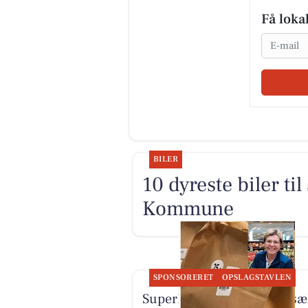
Få loka
Email
BILER
10 dyreste biler ti
Kommune
SPONSORERET
OPSLAGSTAVLEN
SuperBrugsen Vamdrup sæ