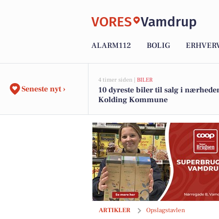
VORES
Vamdrup
ALARM112
BOLIG
ERHVER
4 timer siden |
BILER
Seneste nyt ›
10 dyreste biler til salg i nærhede
Kolding Kommune
SuperBrugsen Vamdrup sælger madspild
ARTIKLER
Opslagstavlen