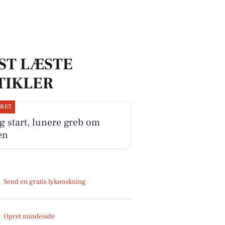
ST LÆSTE
TIKLER
JRET
g start, lunere greb om
en
Send en gratis lykønskning
Opret mindeside