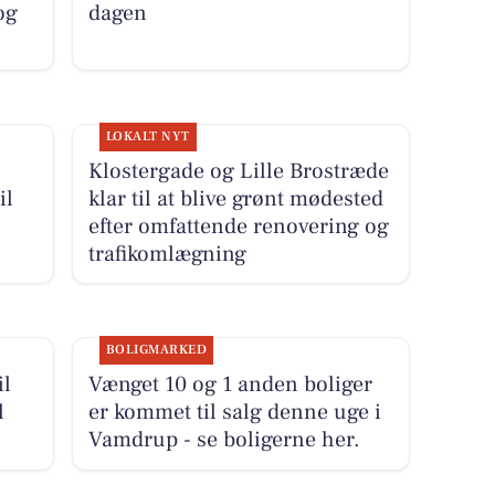
og
dagen
LOKALT NYT
Klostergade og Lille Brostræde
il
klar til at blive grønt mødested
efter omfattende renovering og
trafikomlægning
BOLIGMARKED
il
Vænget 10 og 1 anden boliger
l
er kommet til salg denne uge i
Vamdrup - se boligerne her.