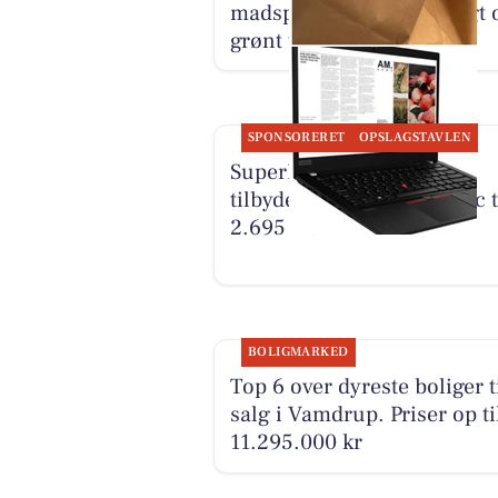
madspildsposer med frugt 
grønt til 25 kr.
SPONSORERET
OPSLAGSTAVLEN
SuperBrugsen Vamdrup
tilbyder Lenovo bærbar pc t
2.695 kr.
BOLIGMARKED
Top 6 over dyreste boliger t
salg i Vamdrup. Priser op ti
11.295.000 kr