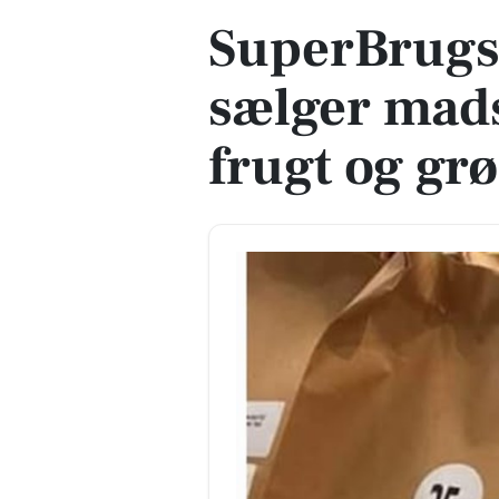
SuperBrug
sælger mad
frugt og grøn