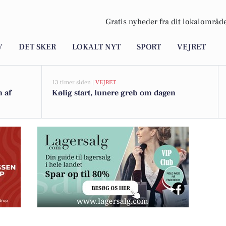
Gratis nyheder fra
dit
lokalområde
V
DET SKER
LOKALT NYT
SPORT
VEJRET
13 timer siden |
VEJRET
n af
Kølig start, lunere greb om dagen
sposer med frugt og grønt til 25 kr.