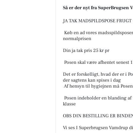
Så er der nyt fra SuperBrugsen
JA TAK MADSPILDSPOSE FRUGT
️ Køb en ad vores madsspildsposer
normalprisen
Din ja tak pris 25 kr pr
️️ Posen skal være afhentet senest 17
Det er forskelligt, hvad der er i P
der sagtens kan spises i dag
️️ Af hensyn til hygiejnen må Posen
️️ Posen indeholder en blanding af 
klasse ️️
OBS️️ DIN BESTILLING ER BINDEND
Vi ses I Superbrugsen Vamdrup d