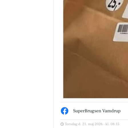
SuperBrugsen Vamdrup
Torsdag d. 21. maj 2026 - kl. 08:15