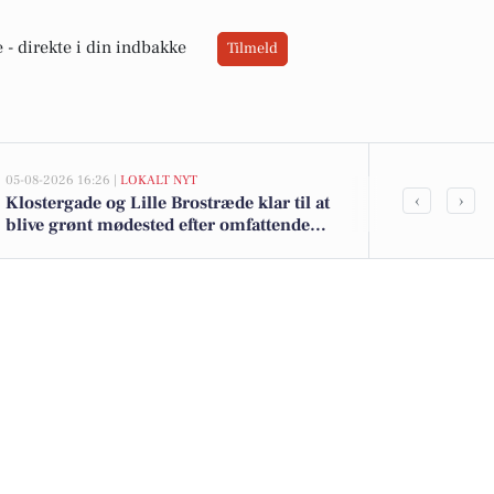
 -
direkte i din indbakke
Tilmeld
05-08-2026 16:26 |
LOKALT NYT
05-08-2026 13:02
‹
›
Klostergade og Lille Brostræde klar til at
Top 6 over dy
blive grønt mødested efter omfattende
Vamdrup. Pri
renovering og trafikomlægning