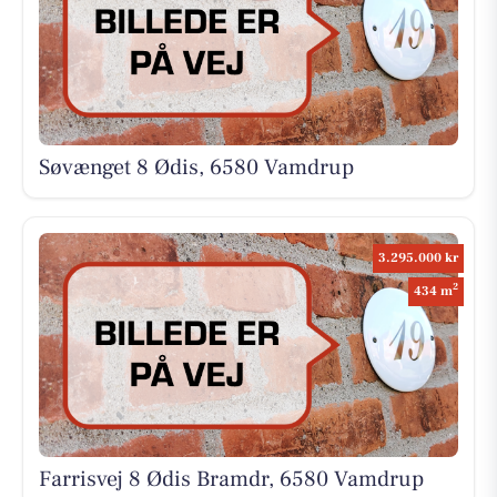
Søvænget 8 Ødis, 6580 Vamdrup
3.295.000 kr
2
434 m
Farrisvej 8 Ødis Bramdr, 6580 Vamdrup