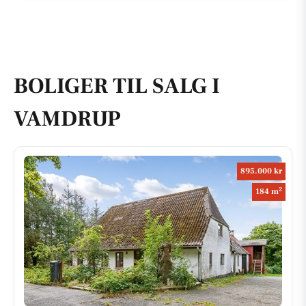
BOLIGER TIL SALG I
VAMDRUP
895.000 kr
2
184 m