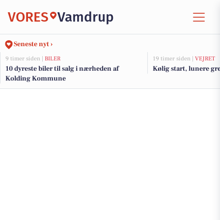
VORES
Vamdrup
Seneste nyt ›
9 timer siden |
BILER
19 timer siden |
VEJRET
10 dyreste biler til salg i nærheden af
Kølig start, lunere g
Kolding Kommune