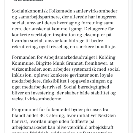
Socialøkonomisk Folkemøde samler virksomheder
og samarbejdspartnere, der allerede har integreret
socialt ansvar i deres hverdag og forretning samt
dem, der ønsker at komme i gang. Deltagerne får
konkrete værktøjer, inspiration og eksempler på,
hvordan socialt ansvar kan bidrage til bedre
rekruttering, øget trivsel og en stærkere bundlinje.
Formanden for Arbejdsmarkedsudvalget i Kolding
Kommune, Birgitte Munk Grunnet, fremhæver, at
virksomheder, som arbejder systematisk med social
inklusion, oplever konkrete gevinster som loyale
medarbejdere, fleksibilitet i opgaveløsningen og
øget medarbejdertrivsel. Social bæredygtighed
bliver en investering, der skaber både stabilitet og
vækst i virksomhederne.
Programmet for folkemødet byder på cases fra
blandt andet BC Catering, hvor initiativet NextGen
har vist, hvordan unge uden fodfæste på
arbejdsmarkedet kan blive værdifuld arbejdskraft