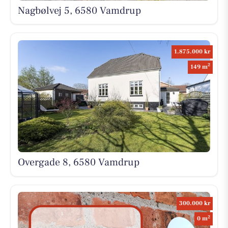
Nagbølvej 5, 6580 Vamdrup
1.875.000 kr
2
149 m
Overgade 8, 6580 Vamdrup
300.000 kr
2
0 m