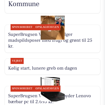
Kommune
SPONSORERET
OPSLAGSTAVLEN
SuperBrugsen Vamdrup sælger
madspildsposer med frugt og grønt til 25
kr.
VEJRET
Kølig start, lunere greb om dagen
SPONSORERET
OPSLAGSTAVLEN
SuperBrugsen Vamdrup tilbyder Lenovo
bærbar pc til 2.695 kr.