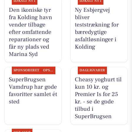
LOKALT NYT
LOKALT NYT
Den ikoniske tyr
Ny Esbjergvej
fra Kolding havn
bliver
vender tilbage
teststrækning for
efter omfattende
bæredygtige
reparationer og
asfaltløsninger i
får ny plads ved
Kolding
Marina Syd
SPONSORERET
OPSLAGSTAVLEN
DAGLIGVARER
SuperBrugsen
Cheasy yoghurt til
Vamdrup har gode
kun 10 kr. og
favoritter samlet ét
Premier Is for 25
sted
kr. - se de gode
tilbud i
SuperBrugsen