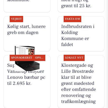
grønt til 25 kr.
VEJRET
FAKTA OM
Kølig start, lunere
Indbrudsraten i
greb om dagen
Kolding
Kommune er
faldet
SPONSORERET
OPSLAGSTAVLEN
LOKALT NYT
SuperBrugsen
Klostergade og
Vamdrup tilbyder
Lille Brostræde
Lenovo bærbar pc
klar til at blive
til 2.695 kr.
grønt mødested
efter omfattende
renovering og
trafikomlægning