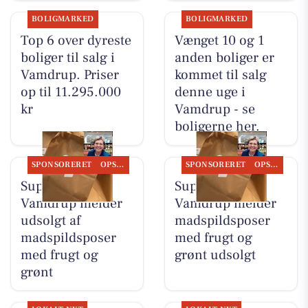
BOLIGMARKED
BOLIGMARKED
Top 6 over dyreste
Vænget 10 og 1
boliger til salg i
anden boliger er
Vamdrup. Priser
kommet til salg
op til 11.295.000
denne uge i
kr
Vamdrup - se
boligerne her.
SPONSORERET
OPSLAGSTAVLEN
SPONSORERET
OPSLAGSTAVLEN
SuperBrugsen
SuperBrugsen
Vamdrup melder
Vamdrup melder
udsolgt af
madspildsposer
madspildsposer
med frugt og
med frugt og
grønt udsolgt
grønt