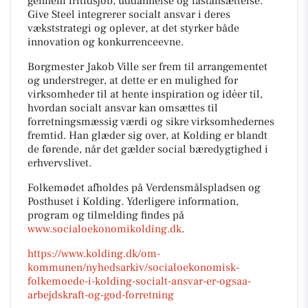
gennem fritidsjob, uddannelse og fastansættelse.
Give Steel integrerer socialt ansvar i deres
vækststrategi og oplever, at det styrker både
innovation og konkurrenceevne.
Borgmester Jakob Ville ser frem til arrangementet
og understreger, at dette er en mulighed for
virksomheder til at hente inspiration og idéer til,
hvordan socialt ansvar kan omsættes til
forretningsmæssig værdi og sikre virksomhedernes
fremtid. Han glæder sig over, at Kolding er blandt
de førende, når det gælder social bæredygtighed i
erhvervslivet.
Folkemødet afholdes på Verdensmålspladsen og
Posthuset i Kolding. Yderligere information,
program og tilmelding findes på
www.socialoekonomikolding.dk
.
https://www.kolding.dk/om-
kommunen/nyhedsarkiv/socialoekonomisk-
folkemoede-i-kolding-socialt-ansvar-er-ogsaa-
arbejdskraft-og-god-forretning