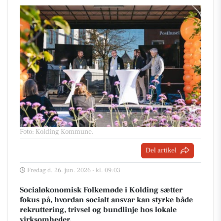
Foto: Kolding Kommune
.
Del artikel
Fredag d. 26. jun. 2026 - kl. 09:03
Socialøkonomisk Folkemøde i Kolding sætter
fokus på, hvordan socialt ansvar kan styrke både
rekruttering, trivsel og bundlinje hos lokale
virksomheder.