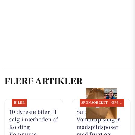
FLERE ARTIKLER
BILER
SPONSORERET
OPSLAGSTAVLEN
10 dyreste biler til
SuperBrugsen
salg i nærheden af
Vamdrup sælger
Kolding
madspildsposer
Kommune
med frugt og