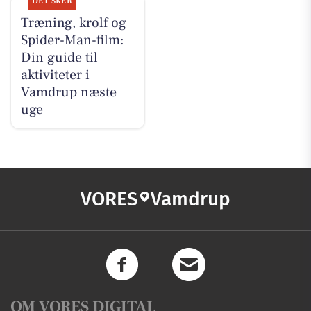
DET SKER
Træning, krolf og
Spider-Man-film:
Din guide til
aktiviteter i
Vamdrup næste
uge
VORES
Vamdrup
OM VORES DIGITAL