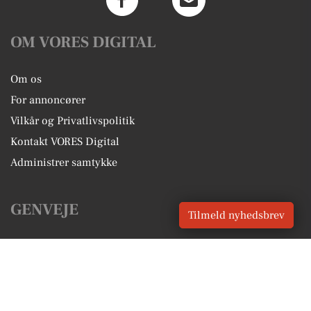
OM VORES DIGITAL
Om os
For annoncører
Vilkår og Privatlivspolitik
Kontakt VORES Digital
Administrer samtykke
GENVEJE
Tilmeld nyhedsbrev
Seneste nyt fra Vamdrup
Vores lokale erhverv
Kalenderen for Vamdrup
Fakta om Vamdrup