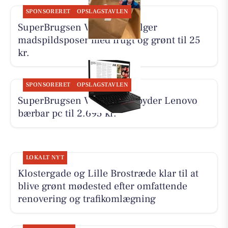
SPONSORERET
OPSLAGSTAVLEN
SuperBrugsen Vamdrup sælger
madspildsposer med frugt og grønt til 25
kr.
SPONSORERET
OPSLAGSTAVLEN
SuperBrugsen Vamdrup tilbyder Lenovo
bærbar pc til 2.695 kr.
LOKALT NYT
Klostergade og Lille Brostræde klar til at
blive grønt mødested efter omfattende
renovering og trafikomlægning