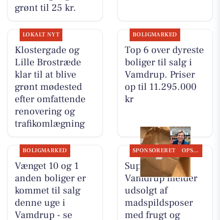
grønt til 25 kr.
LOKALT NYT
BOLIGMARKED
Klostergade og
Top 6 over dyreste
Lille Brostræde
boliger til salg i
klar til at blive
Vamdrup. Priser
grønt mødested
op til 11.295.000
efter omfattende
kr
renovering og
trafikomlægning
BOLIGMARKED
SPONSORERET
OPSLAGSTAVLEN
Vænget 10 og 1
SuperBrugsen
anden boliger er
Vamdrup melder
kommet til salg
udsolgt af
denne uge i
madspildsposer
Vamdrup - se
med frugt og