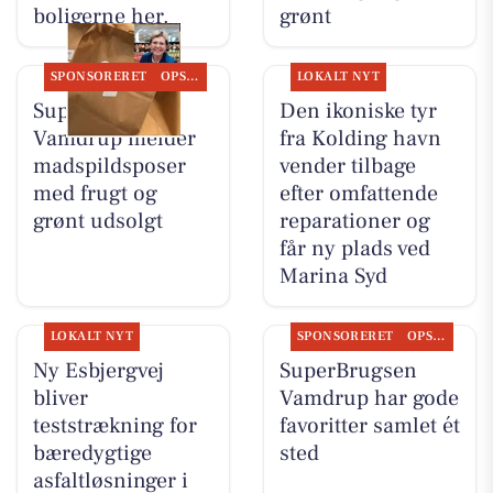
boligerne her.
grønt
SPONSORERET
OPSLAGSTAVLEN
LOKALT NYT
SuperBrugsen
Den ikoniske tyr
Vamdrup melder
fra Kolding havn
madspildsposer
vender tilbage
med frugt og
efter omfattende
grønt udsolgt
reparationer og
får ny plads ved
Marina Syd
LOKALT NYT
SPONSORERET
OPSLAGSTAVLEN
Ny Esbjergvej
SuperBrugsen
bliver
Vamdrup har gode
teststrækning for
favoritter samlet ét
bæredygtige
sted
asfaltløsninger i