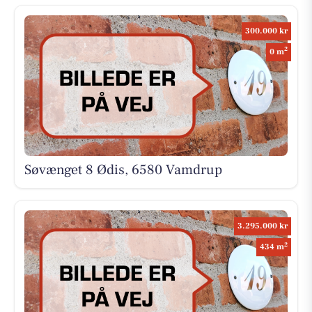
300.000 kr
2
0 m
Søvænget 8 Ødis, 6580 Vamdrup
3.295.000 kr
2
434 m