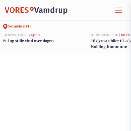
VORES
Vamdrup
Seneste nyt ›
10 timer siden |
VEJRET
07-08-2026 14:16 |
BILER
Sol og stille vind over dagen
10 dyreste biler til sa
Kolding Kommune