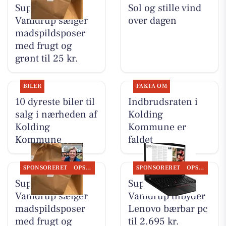
SuperBrugsen
Sol og stille vind
Vamdrup sælger
over dagen
madspildsposer
med frugt og
grønt til 25 kr.
BILER
FAKTA OM
10 dyreste biler til
Indbrudsraten i
salg i nærheden af
Kolding
Kolding
Kommune er
Kommune
faldet
SPONSORERET
OPSLAGSTAVLEN
SPONSORERET
OPSLAGSTAVLEN
SuperBrugsen
SuperBrugsen
Vamdrup sælger
Vamdrup tilbyder
madspildsposer
Lenovo bærbar pc
med frugt og
til 2.695 kr.