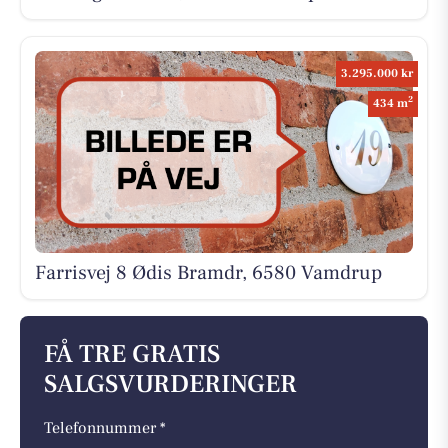
3.295.000 kr
2
434 m
Farrisvej 8 Ødis Bramdr, 6580 Vamdrup
FÅ TRE GRATIS
SALGSVURDERINGER
Telefonnummer *