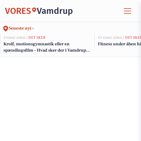
VORES
Vamdrup
Seneste nyt ›
5 timer siden |
DET SKER
10 timer siden |
DET SKE
Krolf, motionsgymnastik eller en
Fitness under åben 
spændingsfilm - Hvad sker der i Vamdrup
den kommende uge?