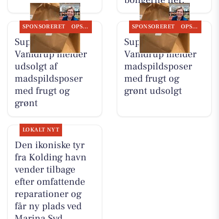
SPONSORERET
OPSLAGSTAVLEN
SPONSORERET
OPSLAGSTAVLEN
SuperBrugsen
SuperBrugsen
Vamdrup melder
Vamdrup melder
udsolgt af
madspildsposer
madspildsposer
med frugt og
med frugt og
grønt udsolgt
grønt
LOKALT NYT
Den ikoniske tyr
fra Kolding havn
vender tilbage
efter omfattende
reparationer og
får ny plads ved
Marina Syd