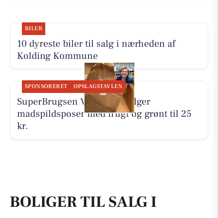
BILER
10 dyreste biler til salg i nærheden af
Kolding Kommune
SPONSORERET
OPSLAGSTAVLEN
SuperBrugsen Vamdrup sælger
madspildsposer med frugt og grønt til 25
kr.
BOLIGER TIL SALG I