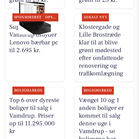
grønt til 25 kr.
grønt til 25 kr.
SPONSORERET
OPSLAGSTAVLEN
LOKALT NYT
SuperBrugsen
Klostergade og
Vamdrup tilbyder
Lille Brostræde
Lenovo bærbar pc
klar til at blive
til 2.695 kr.
grønt mødested
efter omfattende
renovering og
trafikomlægning
BOLIGMARKED
BOLIGMARKED
Top 6 over dyreste
Vænget 10 og 1
boliger til salg i
anden boliger er
Vamdrup. Priser
kommet til salg
op til 11.295.000
denne uge i
kr
Vamdrup - se
boligerne her.