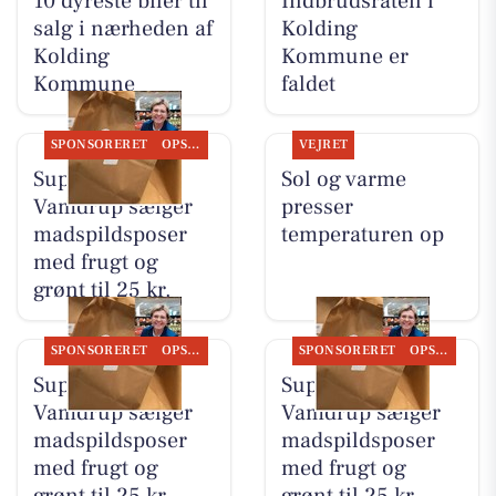
10 dyreste biler til
Indbrudsraten i
salg i nærheden af
Kolding
Kolding
Kommune er
Kommune
faldet
SPONSORERET
OPSLAGSTAVLEN
VEJRET
SuperBrugsen
Sol og varme
Vamdrup sælger
presser
madspildsposer
temperaturen op
med frugt og
grønt til 25 kr.
SPONSORERET
OPSLAGSTAVLEN
SPONSORERET
OPSLAGSTAVLEN
SuperBrugsen
SuperBrugsen
Vamdrup sælger
Vamdrup sælger
madspildsposer
madspildsposer
med frugt og
med frugt og