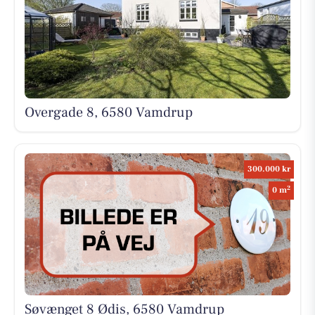
Overgade 8, 6580 Vamdrup
300.000 kr
2
0 m
Søvænget 8 Ødis, 6580 Vamdrup