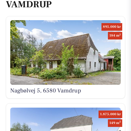
VAMDRUP
895.000 kr
2
184 m
Nagbølvej 5, 6580 Vamdrup
1.875.000 kr
2
149 m