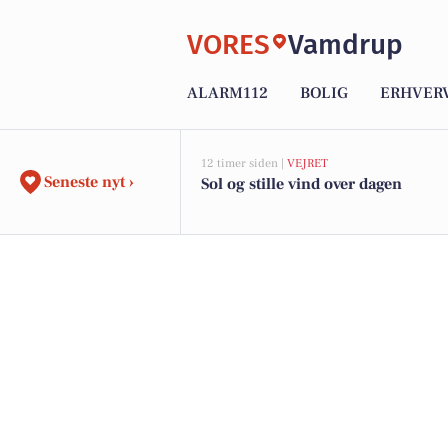
VORES
Vamdrup
ALARM112
BOLIG
ERHVER
12 timer siden |
VEJRET
Seneste nyt ›
Sol og stille vind over dagen