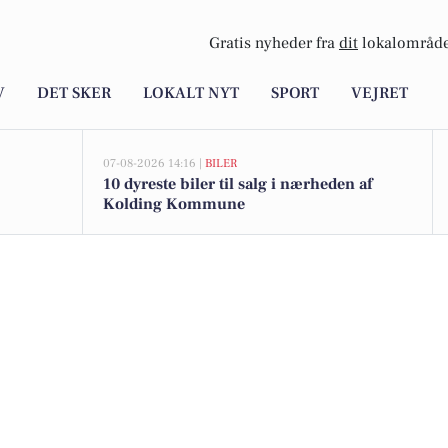
Gratis nyheder fra
dit
lokalområde
V
DET SKER
LOKALT NYT
SPORT
VEJRET
07-08-2026 14:16 |
BILER
10 dyreste biler til salg i nærheden af
Kolding Kommune