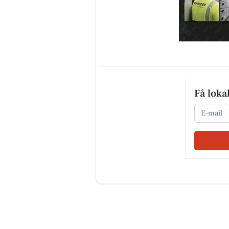
Få loka
Email