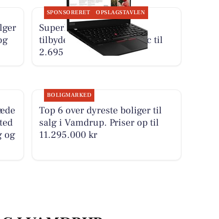
SPONSORERET
OPSLAGSTAVLEN
lger
SuperBrugsen Vamdrup
og
tilbyder Lenovo bærbar pc til
2.695 kr.
BOLIGMARKED
ræde
Top 6 over dyreste boliger til
sted
salg i Vamdrup. Priser op til
g og
11.295.000 kr