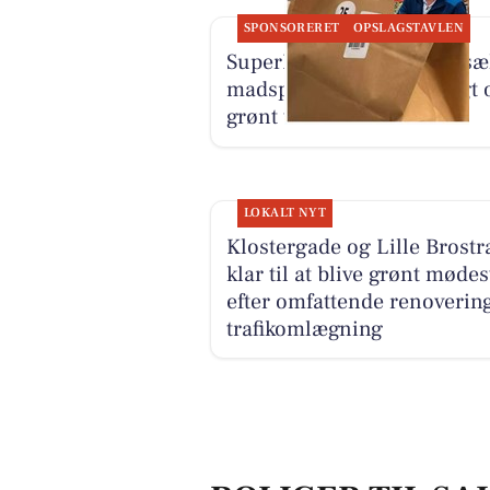
SPONSORERET
OPSLAGSTAVLEN
SuperBrugsen Vamdrup sæ
madspildsposer med frugt 
grønt til 25 kr.
LOKALT NYT
Klostergade og Lille Brost
klar til at blive grønt møde
efter omfattende renoverin
trafikomlægning