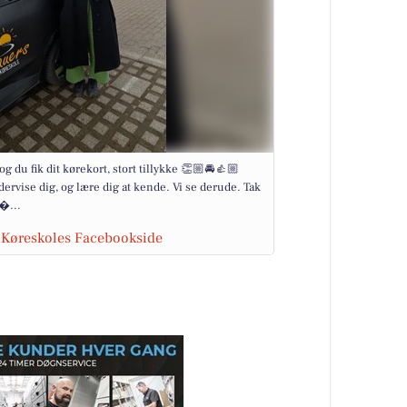
du fik dit kørekort, stort tillykke 👏🏼🚘👍🏼
dervise dig, og lære dig at kende. Vi se derude. Tak
�...
s Køreskoles Facebookside