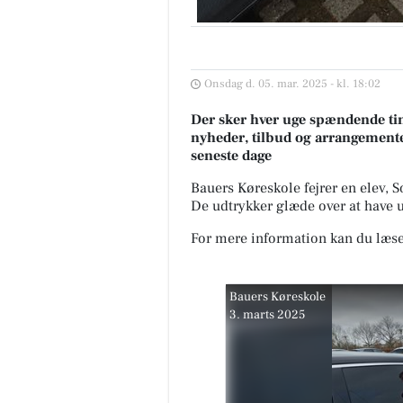
Onsdag d. 05. mar. 2025 - kl. 18:02
Der sker hver uge spændende tin
nyheder, tilbud og arrangemente
seneste dage
Bauers Køreskole fejrer en elev, S
De udtrykker glæde over at have 
For mere information kan du læse
Bauers Køreskole
3. marts 2025