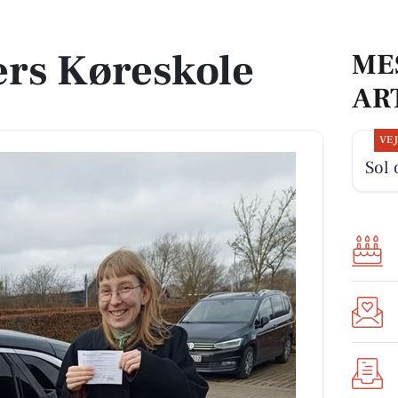
ers Køreskole
ME
AR
VE
Sol 