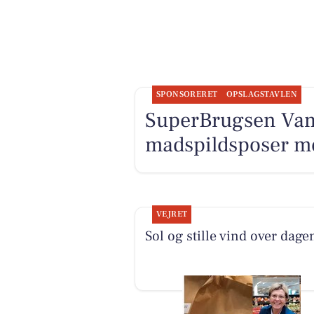
SPONSORERET
OPSLAGSTAVLEN
SuperBrugsen Va
madspildsposer med
VEJRET
Sol og stille vind over dage