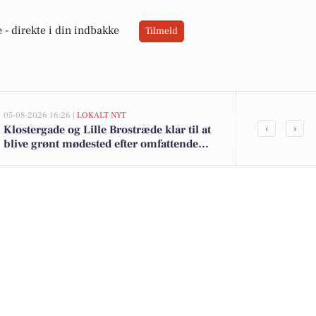
 -
direkte i din indbakke
Tilmeld
05-08-2026 16:26 |
LOKALT NYT
05-08-2026 13:02
‹
›
Klostergade og Lille Brostræde klar til at
Top 6 over dy
blive grønt mødested efter omfattende
Vamdrup. Pri
renovering og trafikomlægning