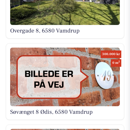
Overgade 8, 6580 Vamdrup
300.000 kr
2
0 m
Søvænget 8 Ødis, 6580 Vamdrup