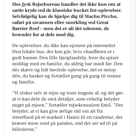
Hos Jysk Rejsebureau handler det ikke kun om at
sætte kryds ved de klassiske bucket list-oplevelser.
Selvfølgelig kan de hjælpe dig til Machu Picchu,
safari på savannen eller snorkling ved Great
Barrier Reef – men det er alt det udenom, de
brænder for at dele med dig.
De oplevelser, du ikke kan opstøve på internettet.
Den lokale bus, der kun går, hvis chaufføren er i
godt humør. Den lille bjerglandsby, hvor du spiser
middag med en familie, du aldrig har mødt før. Den
dér skæve og lidt bøvlede oplevelse, det er netop
dén, du husker og fortæller gang på gang til venner
og familie.
“Vi elsker selv at rejse og teste tingene af, og det gør,
at vi kan dele de små detaljer, som virkelig betyder
noget på rejsen,” fortæller rejsekonsulent Emil. ”Det
betyder, at vi kan give ærlige råd om alt fra
streetfood på et marked i Hanoi til en vandretur, der
kræver mere sved på panden, end det ser ud til på
billederne.”