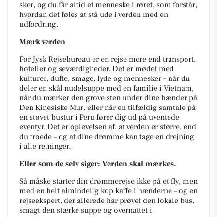
sker, og du får altid et menneske i røret, som forstår,
hvordan det føles at stå ude i verden med en
udfordring.
Mærk verden
For Jysk Rejsebureau er en rejse mere end transport,
hoteller og seværdigheder. Det er mødet med
kulturer, dufte, smage, lyde og mennesker – når du
deler en skål nudelsuppe med en familie i Vietnam,
når du mærker den grove sten under dine hænder på
Den Kinesiske Mur, eller når en tilfældig samtale på
en støvet bustur i Peru fører dig ud på uventede
eventyr. Det er oplevelsen af, at verden er større, end
du troede – og at dine drømme kan tage en drejning
i alle retninger.
Eller som de selv siger: Verden skal mærkes.
Så måske starter din drømmerejse ikke på et fly, men
med en helt almindelig kop kaffe i hænderne – og en
rejseekspert, der allerede har prøvet den lokale bus,
smagt den stærke suppe og overnattet i