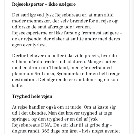
Rejseeksperter – ikke sælgere
Det særlige ved Jysk Rejsebureau er, at man altid
møder mennesker, der selv brænder for at rejse og
udforske de små afkroge ude i verden.
Rejseeksperterne er ikke først og fremmest sælgere –
de er rejsende, der elsker at smitte andre med deres
egen eventyrlyst.
Derfor behøver du heller ikke vide præcis, hvor du
vil hen, når du træder ind ad døren. Mange starter
med en drøm om Thailand, men går derfra med
planer om Sri Lanka, Sydamerika eller en helt tredje
destination. Det afgørende er samtalen – og en kop
kaffe.
Tryghed hele vejen
At rejse handler også om at turde. Om at kaste sig
ud i det ukendte. Men det kræver tryghed at tage
springet, og den tryghed er en del af Jysk
Rejsebureaus DNA. De står klar til at gribe dig –
døgnet rundt, 365 dage om året – hvis noget uventet