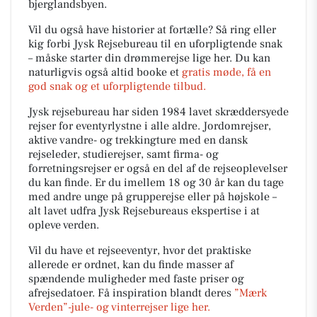
bjerglandsbyen.
Vil du også have historier at fortælle? Så ring eller
kig forbi Jysk Rejsebureau til en uforpligtende snak
– måske starter din drømmerejse lige her. Du kan
naturligvis også altid booke et
gratis møde, få en
god snak og et uforpligtende tilbud.
Jysk rejsebureau har siden 1984 lavet skræddersyede
rejser for eventyrlystne i alle aldre. Jordomrejser,
aktive vandre- og trekkingture med en dansk
rejseleder, studierejser, samt firma- og
forretningsrejser er også en del af de rejseoplevelser
du kan finde. Er du imellem 18 og 30 år kan du tage
med andre unge på grupperejse eller på højskole –
alt lavet udfra Jysk Rejsebureaus ekspertise i at
opleve verden.
Vil du have et rejseeventyr, hvor det praktiske
allerede er ordnet, kan du finde masser af
spændende muligheder med faste priser og
afrejsedatoer. Få inspiration blandt deres
”Mærk
Verden”-jule- og vinterrejser lige her.