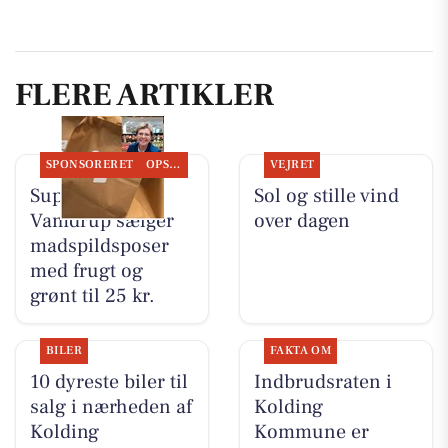
FLERE ARTIKLER
SPONSORERET
OPSLAGSTAVLEN
VEJRET
SuperBrugsen
Sol og stille vind
Vamdrup sælger
over dagen
madspildsposer
med frugt og
grønt til 25 kr.
BILER
FAKTA OM
10 dyreste biler til
Indbrudsraten i
salg i nærheden af
Kolding
Kolding
Kommune er