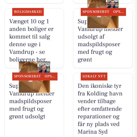
BOLIGMARKED
SPONSORERET
OPSLAGSTAVLEN
Vænget 10 og 1
SuperBrugsen
anden boliger er
Vamdrup melder
kommet til salg
udsolgt af
denne uge i
madspildsposer
Vamdrup - se
med frugt og
boligerne her.
grønt
SPONSORERET
OPSLAGSTAVLEN
LOKALT NYT
SuperBrugsen
Den ikoniske tyr
Vamdrup melder
fra Kolding havn
madspildsposer
vender tilbage
med frugt og
efter omfattende
grønt udsolgt
reparationer og
får ny plads ved
Marina Syd