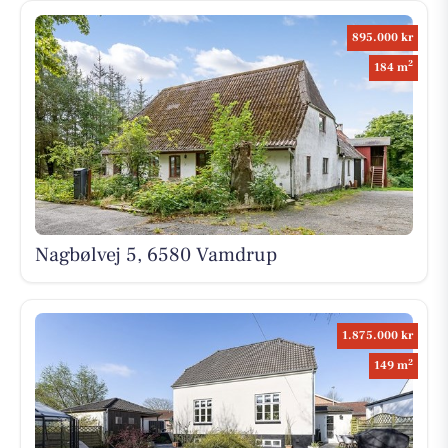
895.000 kr
2
184 m
Nagbølvej 5, 6580 Vamdrup
1.875.000 kr
2
149 m