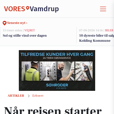
VORES
Vamdrup
Seneste nyt ›
15 timer siden |
VEJRET
07-08-2026 14:16 |
BILER
Sol og stille vind over dagen
10 dyreste biler til sa
Kolding Kommune
Når rejsen starter med en kop kaffe
ARTIKLER
Erhverv
Når rejsen starter