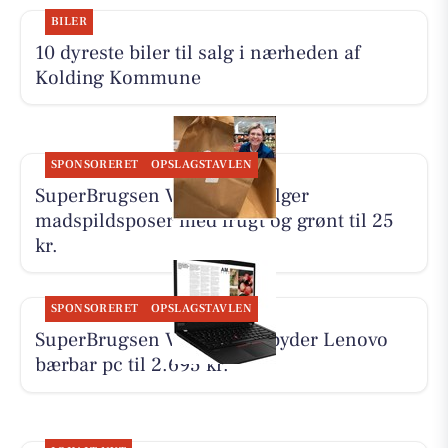
BILER
10 dyreste biler til salg i nærheden af
Kolding Kommune
SPONSORERET
OPSLAGSTAVLEN
SuperBrugsen Vamdrup sælger
madspildsposer med frugt og grønt til 25
kr.
SPONSORERET
OPSLAGSTAVLEN
SuperBrugsen Vamdrup tilbyder Lenovo
bærbar pc til 2.695 kr.