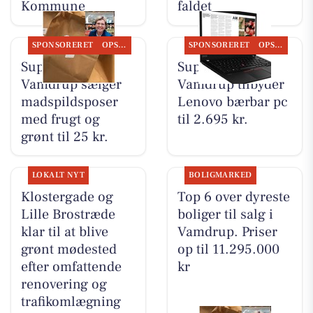
Kommune
faldet
SPONSORERET
OPSLAGSTAVLEN
SPONSORERET
OPSLAGSTAVLEN
SuperBrugsen
SuperBrugsen
Vamdrup sælger
Vamdrup tilbyder
madspildsposer
Lenovo bærbar pc
med frugt og
til 2.695 kr.
grønt til 25 kr.
LOKALT NYT
BOLIGMARKED
Klostergade og
Top 6 over dyreste
Lille Brostræde
boliger til salg i
klar til at blive
Vamdrup. Priser
grønt mødested
op til 11.295.000
efter omfattende
kr
renovering og
trafikomlægning