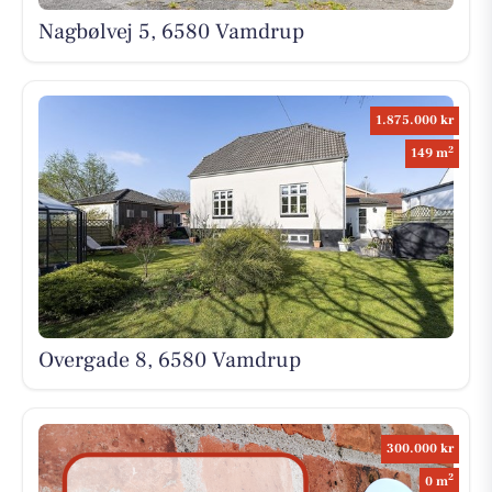
Nagbølvej 5, 6580 Vamdrup
1.875.000 kr
2
149 m
Overgade 8, 6580 Vamdrup
300.000 kr
2
0 m