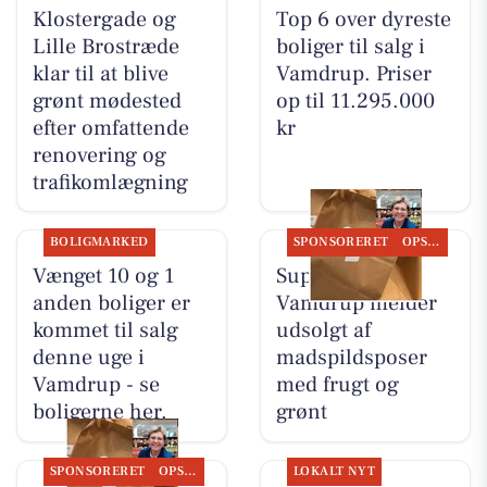
Klostergade og
Top 6 over dyreste
Lille Brostræde
boliger til salg i
klar til at blive
Vamdrup. Priser
grønt mødested
op til 11.295.000
efter omfattende
kr
renovering og
trafikomlægning
BOLIGMARKED
SPONSORERET
OPSLAGSTAVLEN
Vænget 10 og 1
SuperBrugsen
anden boliger er
Vamdrup melder
kommet til salg
udsolgt af
denne uge i
madspildsposer
Vamdrup - se
med frugt og
boligerne her.
grønt
SPONSORERET
OPSLAGSTAVLEN
LOKALT NYT