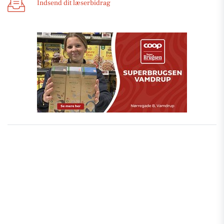
Indsend dit læserbidrag