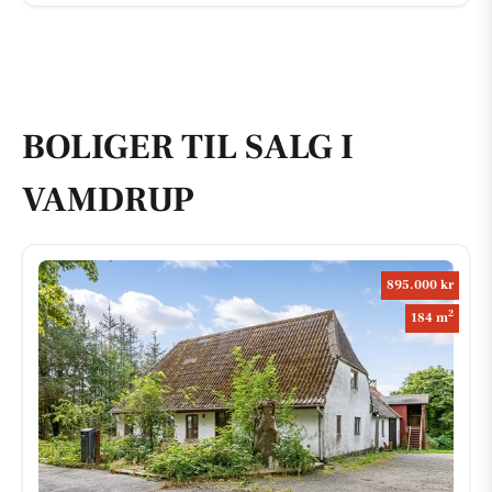
BOLIGER TIL SALG I
VAMDRUP
895.000 kr
2
184 m