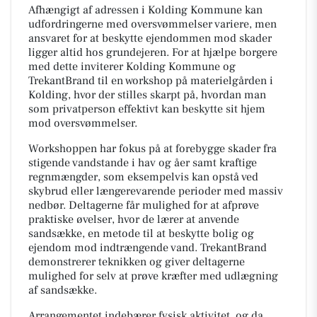
Afhængigt af adressen i Kolding Kommune kan
udfordringerne med oversvømmelser variere, men
ansvaret for at beskytte ejendommen mod skader
ligger altid hos grundejeren. For at hjælpe borgere
med dette inviterer Kolding Kommune og
TrekantBrand til en workshop på materielgården i
Kolding, hvor der stilles skarpt på, hvordan man
som privatperson effektivt kan beskytte sit hjem
mod oversvømmelser.
Workshoppen har fokus på at forebygge skader fra
stigende vandstande i hav og åer samt kraftige
regnmængder, som eksempelvis kan opstå ved
skybrud eller længerevarende perioder med massiv
nedbør. Deltagerne får mulighed for at afprøve
praktiske øvelser, hvor de lærer at anvende
sandsække, en metode til at beskytte bolig og
ejendom mod indtrængende vand. TrekantBrand
demonstrerer teknikken og giver deltagerne
mulighed for selv at prøve kræfter med udlægning
af sandsække.
Arrangementet indebærer fysisk aktivitet, og da