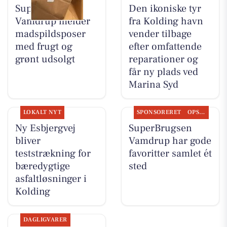
SuperBrugsen
Den ikoniske tyr
Vamdrup melder
fra Kolding havn
madspildsposer
vender tilbage
med frugt og
efter omfattende
grønt udsolgt
reparationer og
får ny plads ved
Marina Syd
LOKALT NYT
SPONSORERET
OPSLAGSTAVLEN
Ny Esbjergvej
SuperBrugsen
bliver
Vamdrup har gode
teststrækning for
favoritter samlet ét
bæredygtige
sted
asfaltløsninger i
Kolding
DAGLIGVARER