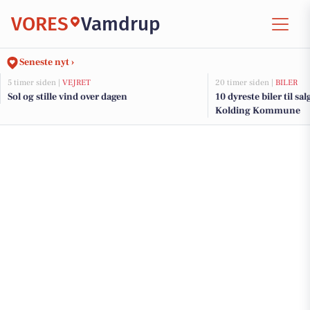
VORES
Vamdrup
Seneste nyt ›
5 timer siden |
VEJRET
20 timer siden |
BILER
Sol og stille vind over dagen
10 dyreste biler til sa
Kolding Kommune