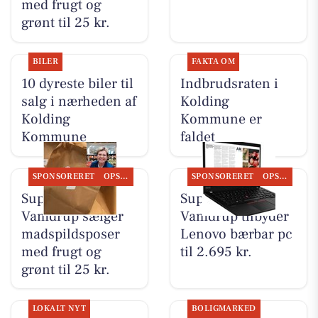
med frugt og
grønt til 25 kr.
BILER
FAKTA OM
10 dyreste biler til
Indbrudsraten i
salg i nærheden af
Kolding
Kolding
Kommune er
Kommune
faldet
SPONSORERET
OPSLAGSTAVLEN
SPONSORERET
OPSLAGSTAVLEN
SuperBrugsen
SuperBrugsen
Vamdrup sælger
Vamdrup tilbyder
madspildsposer
Lenovo bærbar pc
med frugt og
til 2.695 kr.
grønt til 25 kr.
LOKALT NYT
BOLIGMARKED