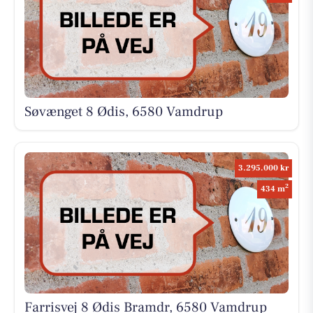
Søvænget 8 Ødis, 6580 Vamdrup
3.295.000 kr
2
434 m
Farrisvej 8 Ødis Bramdr, 6580 Vamdrup