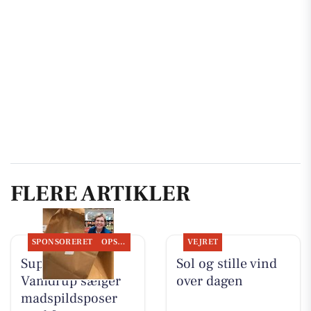
FLERE ARTIKLER
SPONSORERET
OPSLAGSTAVLEN
VEJRET
SuperBrugsen
Sol og stille vind
Vamdrup sælger
over dagen
madspildsposer