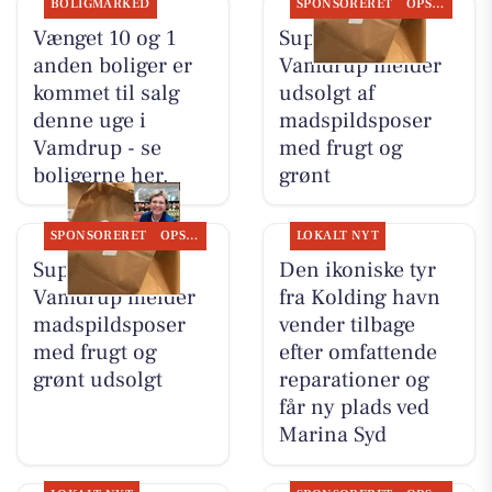
BOLIGMARKED
SPONSORERET
OPSLAGSTAVLEN
Vænget 10 og 1
SuperBrugsen
anden boliger er
Vamdrup melder
kommet til salg
udsolgt af
denne uge i
madspildsposer
Vamdrup - se
med frugt og
boligerne her.
grønt
SPONSORERET
OPSLAGSTAVLEN
LOKALT NYT
SuperBrugsen
Den ikoniske tyr
Vamdrup melder
fra Kolding havn
madspildsposer
vender tilbage
med frugt og
efter omfattende
grønt udsolgt
reparationer og
får ny plads ved
Marina Syd