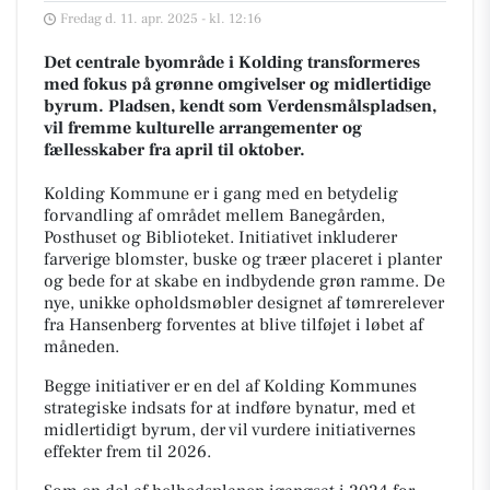
Fredag d. 11. apr. 2025 - kl. 12:16
Det centrale byområde i Kolding transformeres
med fokus på grønne omgivelser og midlertidige
byrum. Pladsen, kendt som Verdensmålspladsen,
vil fremme kulturelle arrangementer og
fællesskaber fra april til oktober.
Kolding Kommune er i gang med en betydelig
forvandling af området mellem Banegården,
Posthuset og Biblioteket. Initiativet inkluderer
farverige blomster, buske og træer placeret i planter
og bede for at skabe en indbydende grøn ramme. De
nye, unikke opholdsmøbler designet af tømrerelever
fra Hansenberg forventes at blive tilføjet i løbet af
måneden.
Begge initiativer er en del af Kolding Kommunes
strategiske indsats for at indføre bynatur, med et
midlertidigt byrum, der vil vurdere initiativernes
effekter frem til 2026.