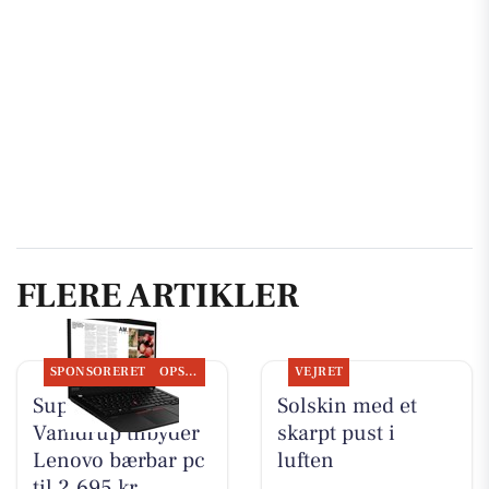
FLERE ARTIKLER
SPONSORERET
OPSLAGSTAVLEN
VEJRET
SuperBrugsen
Solskin med et
Vamdrup tilbyder
skarpt pust i
Lenovo bærbar pc
luften
til 2.695 kr.