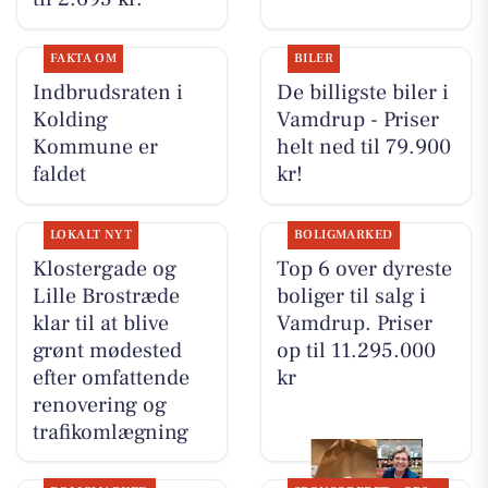
FAKTA OM
BILER
Indbrudsraten i
De billigste biler i
Kolding
Vamdrup - Priser
Kommune er
helt ned til 79.900
faldet
kr!
LOKALT NYT
BOLIGMARKED
Klostergade og
Top 6 over dyreste
Lille Brostræde
boliger til salg i
klar til at blive
Vamdrup. Priser
grønt mødested
op til 11.295.000
efter omfattende
kr
renovering og
trafikomlægning