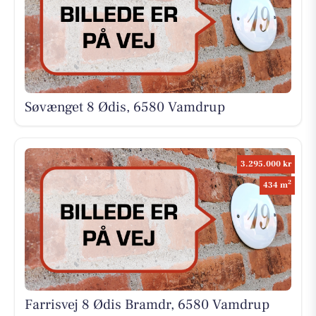
Søvænget 8 Ødis, 6580 Vamdrup
3.295.000 kr
2
434 m
Farrisvej 8 Ødis Bramdr, 6580 Vamdrup