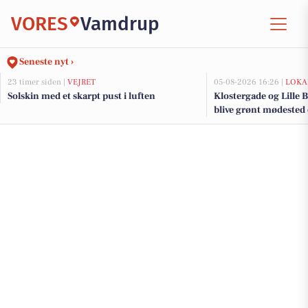
VORES
Vamdrup
Seneste nyt ›
23 timer siden |
VEJRET
05-08-2026 16:26 |
LOKA
Solskin med et skarpt pust i luften
Klostergade og Lille B
blive grønt mødested
renovering og trafi