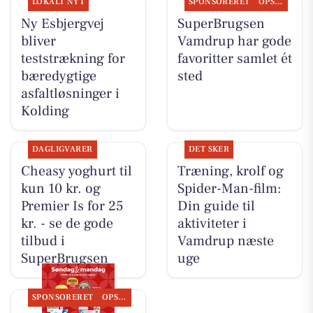
LOKALT NYT
SPONSORERET
OPSLAGSTAVLEN
Ny Esbjergvej
SuperBrugsen
bliver
Vamdrup har gode
teststrækning for
favoritter samlet ét
bæredygtige
sted
asfaltløsninger i
Kolding
DAGLIGVARER
DET SKER
Cheasy yoghurt til
Træning, krolf og
kun 10 kr. og
Spider-Man-film:
Premier Is for 25
Din guide til
kr. - se de gode
aktiviteter i
tilbud i
Vamdrup næste
SuperBrugsen
uge
SPONSORERET
OPSLAGSTAVLEN