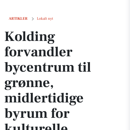
Kolding forvandler bycentrum til grønne, midlertidige byrum for kul
ARTIKLER
Lokalt nyt
Kolding
forvandler
bycentrum til
grønne,
midlertidige
byrum for
kulturelle