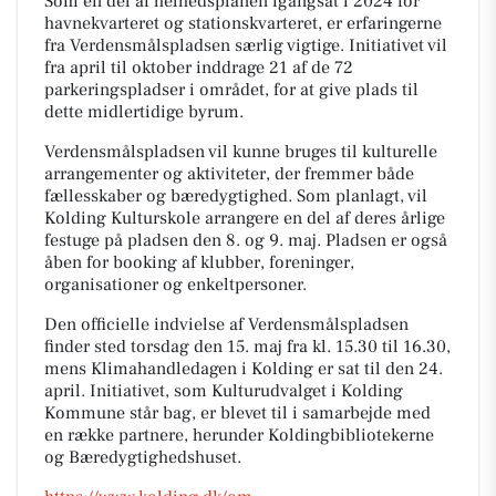
Som en del af helhedsplanen igangsat i 2024 for
havnekvarteret og stationskvarteret, er erfaringerne
fra Verdensmålspladsen særlig vigtige. Initiativet vil
fra april til oktober inddrage 21 af de 72
parkeringspladser i området, for at give plads til
dette midlertidige byrum.
Verdensmålspladsen vil kunne bruges til kulturelle
arrangementer og aktiviteter, der fremmer både
fællesskaber og bæredygtighed. Som planlagt, vil
Kolding Kulturskole arrangere en del af deres årlige
festuge på pladsen den 8. og 9. maj. Pladsen er også
åben for booking af klubber, foreninger,
organisationer og enkeltpersoner.
Den officielle indvielse af Verdensmålspladsen
finder sted torsdag den 15. maj fra kl. 15.30 til 16.30,
mens Klimahandledagen i Kolding er sat til den 24.
april. Initiativet, som Kulturudvalget i Kolding
Kommune står bag, er blevet til i samarbejde med
en række partnere, herunder Koldingbibliotekerne
og Bæredygtighedshuset.