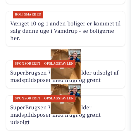
BOLIGMARKED
Vænget 10 og 1 anden boliger er kommet til
salg denne uge i Vamdrup - se boligerne
her.
SPONSORERET
OPSLAGSTAVLEN
SuperBrugsen Vamdrup melder udsolgt af
madspildsposer med frugt og grønt
SPONSORERET
OPSLAGSTAVLEN
SuperBrugsen Vamdrup melder
madspildsposer med frugt og grønt
udsolgt