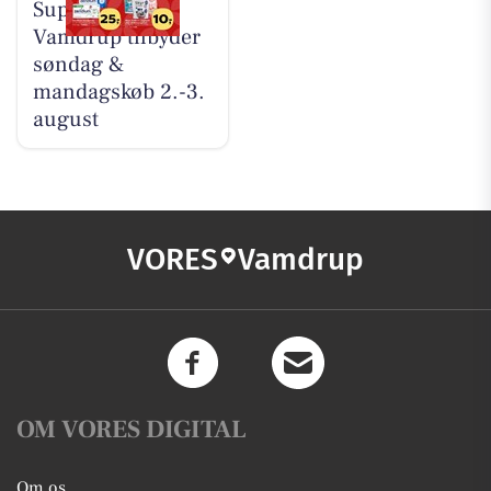
SuperBrugsen
Vamdrup tilbyder
søndag &
mandagskøb 2.-3.
august
VORES
Vamdrup
OM VORES DIGITAL
Om os