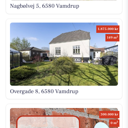
Nagbølvej 5, 6580 Vamdrup
1.875.000 kr
2
149 m
Overgade 8, 6580 Vamdrup
300.000 kr
2
0 m