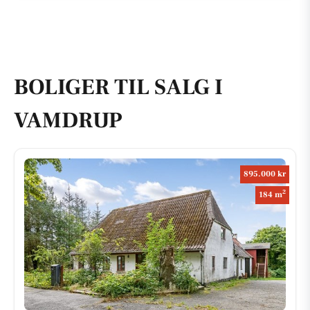
BOLIGER TIL SALG I
VAMDRUP
895.000 kr
2
184 m