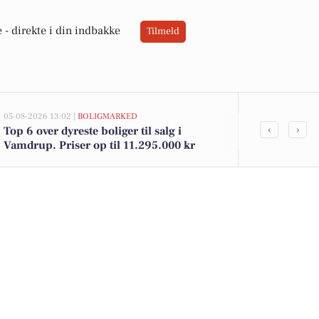
 -
direkte i din indbakke
Tilmeld
05-08-2026 13:02 |
BOLIGMARKED
05-08-2026 13:02
‹
›
Top 6 over dyreste boliger til salg i
Vænget 10 o
Vamdrup. Priser op til 11.295.000 kr
til salg den
boligerne he