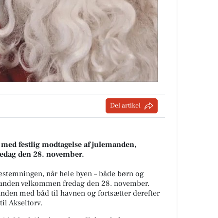
Del artikel
med festlig modtagelse af julemanden,
redag den 28. november.
lestemningen, når hele byen – både børn og
emanden velkommen fredag den 28. november.
den med båd til havnen og fortsætter derefter
il Akseltorv.