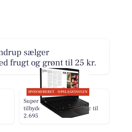
mdrup sælger
 frugt og grønt til 25 kr.
SPONSORERET
OPSLAGSTAVLEN
SuperBrugsen Vamdrup
tilbyder Lenovo bærbar pc til
2.695 kr.