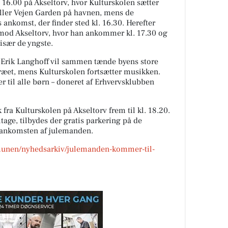
 16.00 på Akseltorv, hvor Kulturskolen sætter
iller Vejen Garden på havnen, mens de
nkomst, der finder sted kl. 16.30. Herefter
mod Akseltorv, hvor han ankommer kl. 17.30 og
 især de yngste.
rik Langhoff vil sammen tænde byens store
træet, mens Kulturskolen fortsætter musikken.
 til alle børn – doneret af Erhvervsklubben
fra Kulturskolen på Akseltorv frem til kl. 18.20.
ltage, tilbydes der gratis parkering på de
 ankomsten af julemanden.
unen/nyhedsarkiv/julemanden-kommer-til-