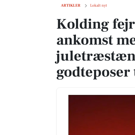
Kolding fejrer julemandens ankomst m
ARTIKLER
Lokalt nyt
Kolding fej
ankomst me
juletræstæn
godteposer 