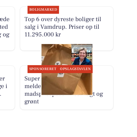
BOLIGMARKED
ræde
Top 6 over dyreste boliger til
sted
salg i Vamdrup. Priser op til
g og
11.295.000 kr
SPONSORERET
OPSLAGSTAVLEN
er
SuperBrugsen Vamdrup
e i
melder udsolgt af
.
madspildsposer med frugt og
grønt