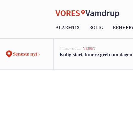
VORES
Vamdrup
ALARM112
BOLIG
ERHVER
4 timer siden |
VEJRET
Seneste nyt ›
Kølig start, lunere greb om dagen