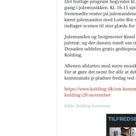
Det festlige program begynder kl.
gang i julemusikken. Kl. 16.15 sp
fremmødte venter på julemandens a
kører julemanden med Lotte-Rie 
indtager scenen til stor glæde for
Julemanden og borgmester Knud E
juletræ, og der danses rundt om 
Desuden uddeles gratis godteposer
Kolding.
Aftenen afsluttes med mere musik 
For at gøre det nemt for alle at de
kommunale p-pladser fredag ved
https://www.kolding.dk/om-komm
kolding-28-november
Kilde: Kolding Kommune