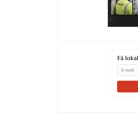
Få loka
Email