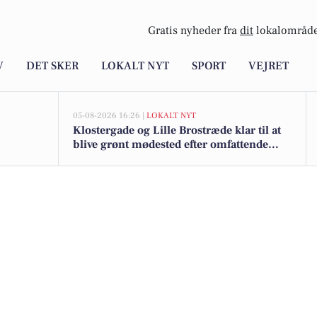
Gratis nyheder fra
dit
lokalområde
V
DET SKER
LOKALT NYT
SPORT
VEJRET
05-08-2026 16:26 |
LOKALT NYT
Klostergade og Lille Brostræde klar til at
blive grønt mødested efter omfattende
renovering og trafikomlægning