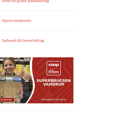
Send en gratis lykønskning
Opret mindeside
Indsend dit læserbidrag