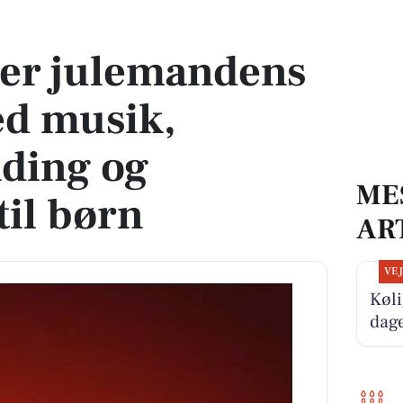
ed musik, juletræstænding og godteposer til børn
rer julemandens
d musik,
ding og
ME
til børn
AR
VE
Køli
dag