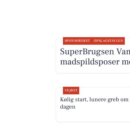
SPONSORERET
OPSLAGSTAVLEN
SuperBrugsen Va
madspildsposer med
VEJRET
Kølig start, lunere greb om
dagen