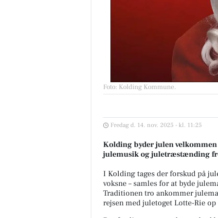
Foto: Kolding Kommune
.
Fredag d. 14. nov. 2025 - kl. 11:25
Kolding byder julen velkommen 
julemusik og juletræstænding f
I Kolding tages der forskud på ju
voksne – samles for at byde jul
Traditionen tro ankommer juleman
rejsen med juletoget Lotte-Rie op t