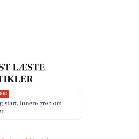
ST LÆSTE
TIKLER
JRET
g start, lunere greb om
en