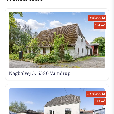
895.000 kr
2
184 m
Nagbølvej 5, 6580 Vamdrup
1.875.000 kr
2
149 m