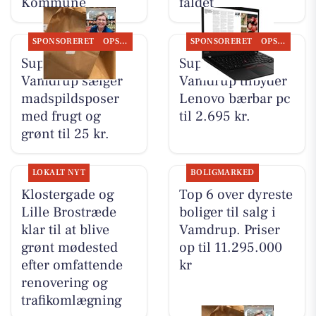
Kommune
faldet
SPONSORERET
OPSLAGSTAVLEN
SPONSORERET
OPSLAGSTAVLEN
SuperBrugsen
SuperBrugsen
Vamdrup sælger
Vamdrup tilbyder
madspildsposer
Lenovo bærbar pc
med frugt og
til 2.695 kr.
grønt til 25 kr.
LOKALT NYT
BOLIGMARKED
Klostergade og
Top 6 over dyreste
Lille Brostræde
boliger til salg i
klar til at blive
Vamdrup. Priser
grønt mødested
op til 11.295.000
efter omfattende
kr
renovering og
trafikomlægning