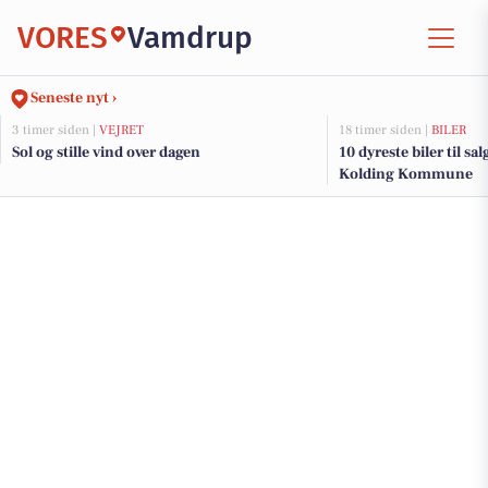
VORES
Vamdrup
Seneste nyt ›
3 timer siden |
VEJRET
18 timer siden |
BILER
Sol og stille vind over dagen
10 dyreste biler til sa
Kolding Kommune