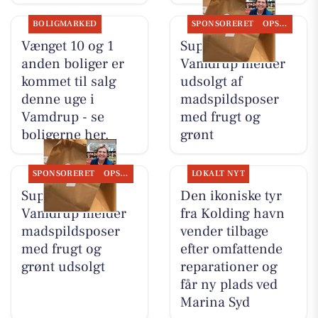
BOLIGMARKED
SPONSORERET
OPSLAGSTAVLEN
Vænget 10 og 1
SuperBrugsen
anden boliger er
Vamdrup melder
kommet til salg
udsolgt af
denne uge i
madspildsposer
Vamdrup - se
med frugt og
boligerne her.
grønt
SPONSORERET
OPSLAGSTAVLEN
LOKALT NYT
SuperBrugsen
Den ikoniske tyr
Vamdrup melder
fra Kolding havn
madspildsposer
vender tilbage
med frugt og
efter omfattende
grønt udsolgt
reparationer og
får ny plads ved
Marina Syd