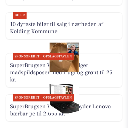
BILER
10 dyreste biler til salg i nærheden af
Kolding Kommune
SPONSORERET
OPSLAGSTAVLEN
SuperBrugsen Vamdrup sælger
madspildsposer med frugt og grønt til 25
kr.
SPONSORERET
OPSLAGSTAVLEN
SuperBrugsen Vamdrup tilbyder Lenovo
bærbar pc til 2.695 kr.