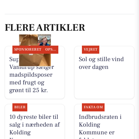
FLERE ARTIKLER
SPONSORERET
OPSLAGSTAVLEN
VEJRET
SuperBrugsen
Sol og stille vind
Vamdrup sælger
over dagen
madspildsposer
med frugt og
grønt til 25 kr.
BILER
FAKTA OM
10 dyreste biler til
Indbrudsraten i
salg i nærheden af
Kolding
Kolding
Kommune er