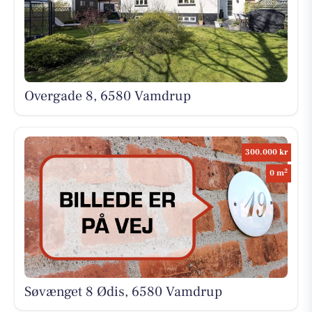
Overgade 8, 6580 Vamdrup
300.000 kr
2
0 m
Søvænget 8 Ødis, 6580 Vamdrup