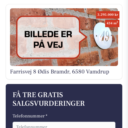
3.295.000 kr
2
434 m
Farrisvej 8 Ødis Bramdr, 6580 Vamdrup
FÅ TRE GRATIS
SALGSVURDERINGER
Telefonnummer *