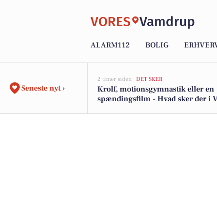
VORES
Vamdrup
ALARM112
BOLIG
ERHVER
2 timer siden |
DET SKER
Seneste nyt ›
Krolf, motionsgymnastik eller en
spændingsfilm - Hvad sker der i
den kommende uge?