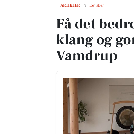
Få det bedre med torsdags klang og g
ARTIKLER
Det sker
Få det bedr
klang og go
Vamdrup