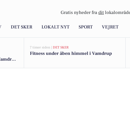
Gratis nyheder fra
dit
lokalområde
V
DET SKER
LOKALT NYT
SPORT
VEJRET
7 timer siden |
DET SKER
Fitness under åben himmel i Vamdrup
 Vamdrup