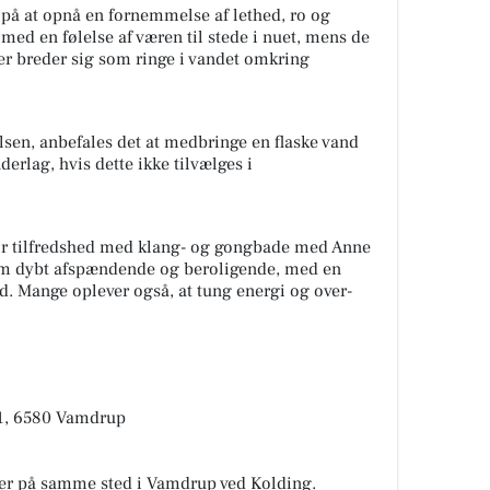
på at opnå en fornemmelse af lethed, ro og
t med en følelse af væren til stede i nuet, mens de
er breder sig som ringe i vandet omkring
elsen, anbefales det at medbringe en flaske vand
derlag, hvis dette ikke tilvælges i
stor tilfredshed med klang- og gongbade med Anne
som dybt afspændende og beroligende, med en
ed. Mange oplever også, at tung energi og over-
11, 6580 Vamdrup
er på samme sted i Vamdrup ved Kolding.