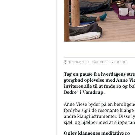
Tirsdag d. 11. mar. 2025 - kl. 07:10
Tag en pause fra hverdagens stre
gongbad oplevelse med Anne Vies
inviteres alle til at finde ro og
Bedre" i Vamdrup.
Anne Viese byder på en beroligend
fordybe sig i de resonante klange
andre klanginstrumenter. Disse l
sjæl, og hjælper med at slippe ta
Oplev klangenes meditative ro