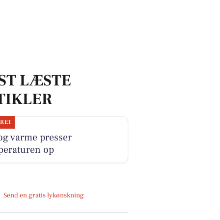
ST LÆSTE
TIKLER
JRET
og varme presser
peraturen op
Send en gratis lykønskning