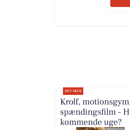
DET SKER
Krolf, motionsgymn
spændingsfilm - H
kommende uge?