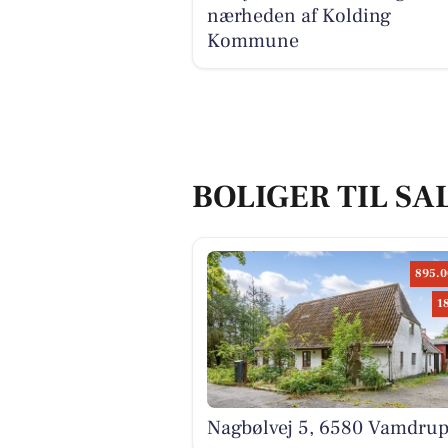
nærheden af Kolding
Kommune
BOLIGER TIL SA
895.0
1
Nagbølvej 5, 6580 Vamdru