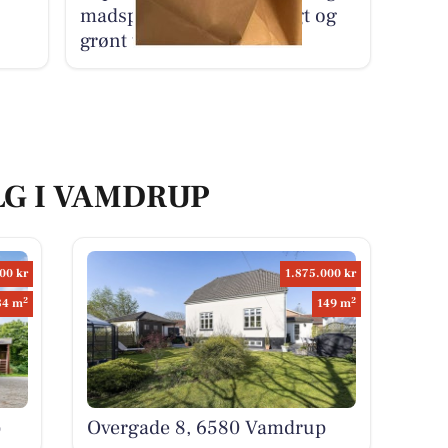
madspildsposer med frugt og
grønt til 25 kr.
LG I VAMDRUP
00 kr
1.875.000 kr
2
2
84 m
149 m
p
Overgade 8, 6580 Vamdrup