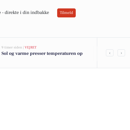
 -
direkte i din indbakke
Tilmeld
9 timer siden |
VEJRET
07-08-2026 14:16
‹
›
Sol og varme presser temperaturen op
10 dyreste bi
Kolding K