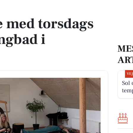
ongbad i Vamdrup
e med torsdags
ngbad i
ME
AR
VE
Sol 
tem