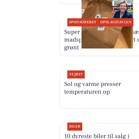
SPONSORERET
OPSLAGSTAVLEN
SuperBrugsen Vamdrup sæ
madspildsposer med frugt 
grønt til 25 kr.
VEJRET
Sol og varme presser
temperaturen op
BILER
10 dyreste biler til salg i