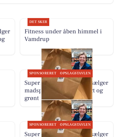
DET SKER
lger
Fitness under åben himmel i
og
Vamdrup
SPONSORERET
OPSLAGSTAVLEN
SuperBrugsen Vamdrup sælger
madspildsposer med frugt og
grønt til 25 kr.
SPONSORERET
OPSLAGSTAVLEN
SuperBrugsen Vamdrup sælger