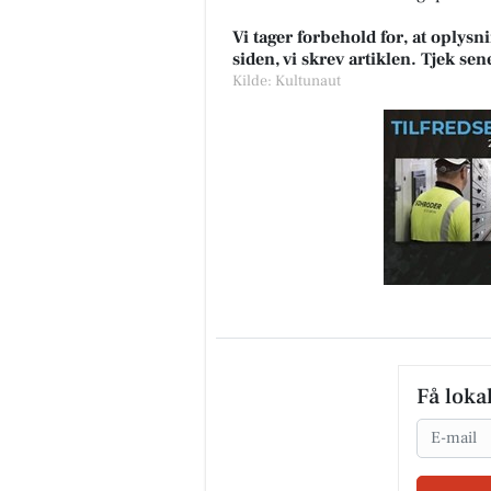
Vi tager forbehold for, at oply
siden, vi skrev artiklen. Tjek se
Kilde: Kultunaut
Få loka
Email