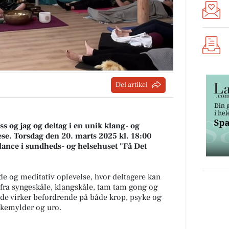
Del artikel
ss og jag og deltag i en unik klang- og
e. Torsdag den 20. marts 2025 kl. 18:00
 balance i sundheds- og helsehuset "Få Det
e og meditativ oplevelse, hvor deltagere kan
 fra syngeskåle, klangskåle, tam tam gong og
yde virker befordrende på både krop, psyke og
nkemylder og uro.