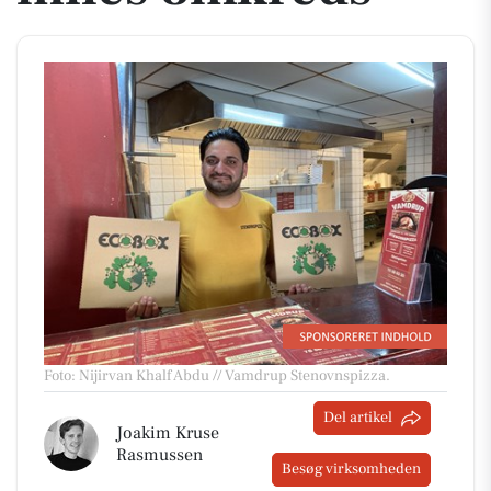
Foto: Nijirvan Khalf Abdu // Vamdrup Stenovnspizza
.
Del artikel
Joakim Kruse
Rasmussen
Besøg virksomheden