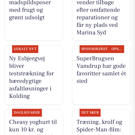
madspildsposer
vender tilbage
med frugt og
efter omfattende
grønt udsolgt
reparationer og
får ny plads ved
Marina Syd
LOKALT NYT
SPONSORERET
OPSLAGSTAVLEN
Ny Esbjergvej
SuperBrugsen
bliver
Vamdrup har gode
teststrækning for
favoritter samlet ét
bæredygtige
sted
asfaltløsninger i
Kolding
DAGLIGVARER
DET SKER
Cheasy yoghurt til
Træning, krolf og
kun 10 kr. og
Spider-Man-film: