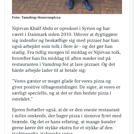
Foto: Vamdrup Stenovnspizza
Nijirvan Khalf Abdu er opvokset i Syrien og har
været i Danmark siden 2010. Udover at dygtiggøre
sig indenfor og beskæftige sig med pizzaer har han
også arbejdet som tolk i flere år – og det gør han
stadig. Fra tidlig morgen til middag er Nijirvan tolk,
hvorefter han fra middag til aften møder ind på
restauranten i Vamdrup for at lave pizzaer. Og det
hårde arbejde lader til at betale sig:
”Vores gæster er meget glade for vores pizza og
giver positive tilbagemeldinger. De siger, at vores er
særligt specielle, og at det er den bedste pizza i
området.”
Ejeren fortæller også, at de er den eneste restaurant
i miles omkreds, der bager pizza i stenovn fyret med
brænde. Og det er hans erfaring, at mange kunder
gerne kører dét stykke ekstra for et stykke af den
traditionelle, italienske spise.