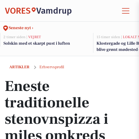
VORES
Vamdrup
Seneste nyt ›
2 timer siden |
VEJRET
15 timer siden |
LOKALT 
Solskin med et skarpt pust i luften
Klostergade og Lille B
blive grønt mødested
renovering og trafi
Eneste traditionelle stenovnspizza i miles omkreds
ARTIKLER
Erhvervsprofil
Eneste
traditionelle
stenovnspizza i
miles omkreds