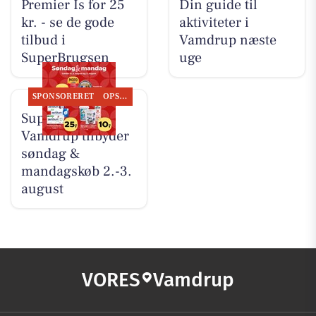
Premier Is for 25
Din guide til
kr. - se de gode
aktiviteter i
tilbud i
Vamdrup næste
SuperBrugsen
uge
SPONSORERET
OPSLAGSTAVLEN
SuperBrugsen
Vamdrup tilbyder
søndag &
mandagskøb 2.-3.
august
VORES
Vamdrup