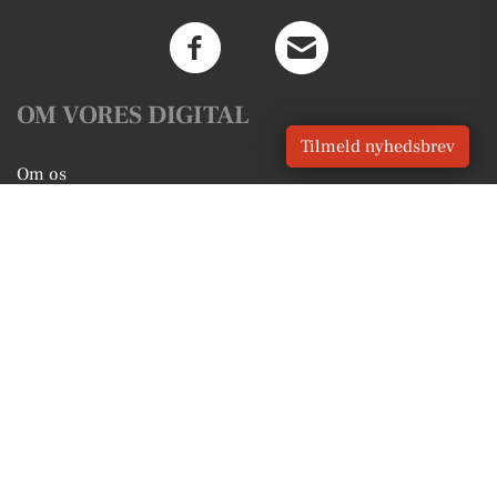
OM VORES DIGITAL
Tilmeld nyhedsbrev
Om os
For annoncører
Vilkår og Privatlivspolitik
Kontakt VORES Digital
Administrer samtykke
GENVEJE
Seneste nyt fra Vamdrup
Vores lokale erhverv