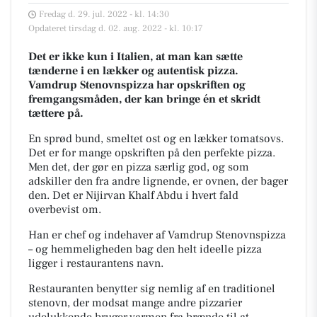
Fredag d. 29. jul. 2022 - kl. 14:30
Opdateret tirsdag d. 02. aug. 2022 - kl. 10:17
Det er ikke kun i Italien, at man kan sætte
tænderne i en lækker og autentisk pizza.
Vamdrup Stenovnspizza har opskriften og
fremgangsmåden, der kan bringe én et skridt
tættere på.
En sprød bund, smeltet ost og en lækker tomatsovs.
Det er for mange opskriften på den perfekte pizza.
Men det, der gør en pizza særlig god, og som
adskiller den fra andre lignende, er ovnen, der bager
den. Det er Nijirvan Khalf Abdu i hvert fald
overbevist om.
Han er chef og indehaver af Vamdrup Stenovnspizza
– og hemmeligheden bag den helt ideelle pizza
ligger i restaurantens navn.
Restauranten benytter sig nemlig af en traditionel
stenovn, der modsat mange andre pizzarier