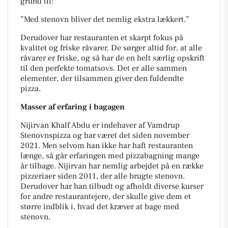
grund til:
”Med stenovn bliver det nemlig ekstra lækkert.”
Derudover har restauranten et skarpt fokus på
kvalitet og friske råvarer. De sørger altid for, at alle
råvarer er friske, og så har de en helt særlig opskrift
til den perfekte tomatsovs.
Det er alle sammen
elementer, der tilsammen giver den fuldendte
pizza.
Masser af erfaring i bagagen
Nijirvan Khalf Abdu er indehaver af Vamdrup
Stenovnspizza og har været det siden november
2021. Men selvom han ikke har haft restauranten
længe, så går erfaringen med pizzabagning mange
år tilbage.
Nijirvan har nemlig arbejdet på en række
pizzeriaer siden 2011, der alle brugte stenovn.
Derudover har han tilbudt og afholdt diverse kurser
for andre restaurantejere, der skulle give dem et
større indblik i, hvad det kræver at bage med
stenovn.