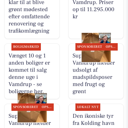
klar til at blive
Vamdrup. Priser
grønt mødested
op til 11.295.000
efter omfattende
kr
renovering og
trafikomlægning
BOLIGMARKED
SPONSORERET
OPSLAGSTAVLEN
Vænget 10 og 1
SuperBrugsen
anden boliger er
Vamdrup melder
kommet til salg
udsolgt af
denne uge i
madspildsposer
Vamdrup - se
med frugt og
boligerne her.
grønt
SPONSORERET
OPSLAGSTAVLEN
LOKALT NYT
SuperBrugsen
Den ikoniske tyr
Vamdrup melder
fra Kolding havn