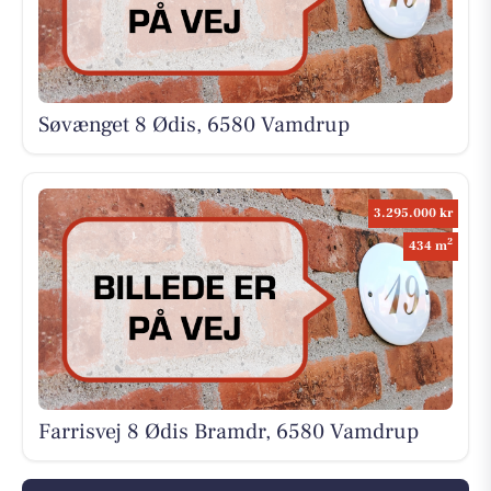
Søvænget 8 Ødis, 6580 Vamdrup
3.295.000 kr
2
434 m
Farrisvej 8 Ødis Bramdr, 6580 Vamdrup