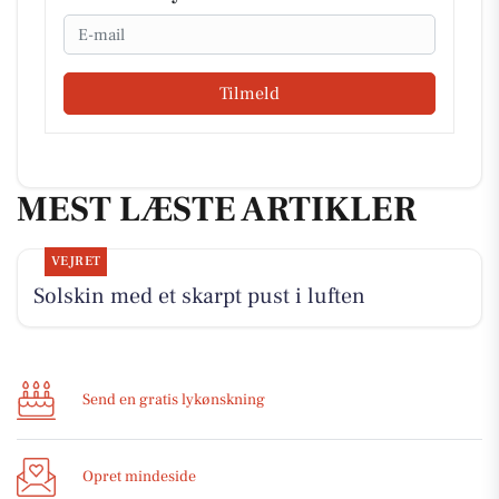
Email
Tilmeld
MEST LÆSTE ARTIKLER
VEJRET
Solskin med et skarpt pust i luften
Send en gratis lykønskning
Opret mindeside