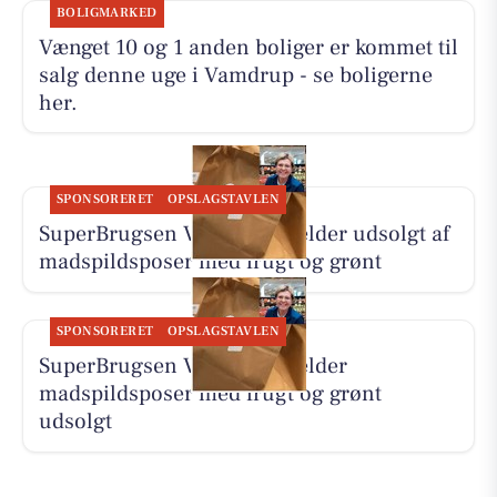
BOLIGMARKED
Vænget 10 og 1 anden boliger er kommet til
salg denne uge i Vamdrup - se boligerne
her.
SPONSORERET
OPSLAGSTAVLEN
SuperBrugsen Vamdrup melder udsolgt af
madspildsposer med frugt og grønt
SPONSORERET
OPSLAGSTAVLEN
SuperBrugsen Vamdrup melder
madspildsposer med frugt og grønt
udsolgt