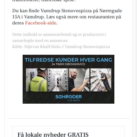
Du kan finde Vamdrup Stenovnspizza på Nørregade
15A i Vamdrup. Læs også mere om restauranten på
deres
Facebook-side
.
Dette indhold er annoncørbetalt og er produceret i
samarbejde med en annoncør.
Kilde: Nijirvan Khalf Abdu // Vamdrup Stenovnspizza
Få lokale nyheder GRATIS