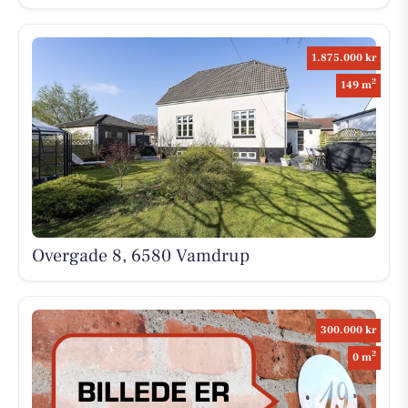
1.875.000 kr
2
149 m
Overgade 8, 6580 Vamdrup
300.000 kr
2
0 m