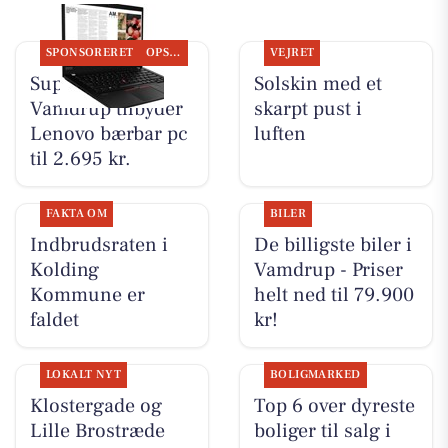
SPONSORERET
OPSLAGSTAVLEN
VEJRET
SuperBrugsen
Solskin med et
Vamdrup tilbyder
skarpt pust i
Lenovo bærbar pc
luften
til 2.695 kr.
FAKTA OM
BILER
Indbrudsraten i
De billigste biler i
Kolding
Vamdrup - Priser
Kommune er
helt ned til 79.900
faldet
kr!
LOKALT NYT
BOLIGMARKED
Klostergade og
Top 6 over dyreste
Lille Brostræde
boliger til salg i