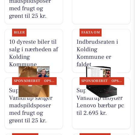
madspildsposer
med frugt og
grønt til 25 kr.
BILER
FAKTA OM
10 dyreste biler til
Indbrudsraten i
salg i nærheden af
Kolding
Kolding
Kommune er
Kommune
faldet
SPONSORERET
OPSLAGSTAVLEN
SPONSORERET
OPSLAGSTAVLEN
SuperBrugsen
SuperBrugsen
Vamdrup sælger
Vamdrup tilbyder
madspildsposer
Lenovo bærbar pc
med frugt og
til 2.695 kr.
grønt til 25 kr.