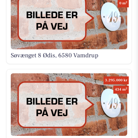
2
0 m
Søvænget 8 Ødis, 6580 Vamdrup
3.295.000 kr
2
434 m