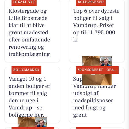
LOKALT NYT
BOLIGMARKED
Klostergade og
Top 6 over dyreste
Lille Brostræde
boliger til salg i
klar til at blive
Vamdrup. Priser
grønt mødested
op til 11.295.000
efter omfattende
kr
renovering og
trafikomlægning
BOLIGMARKED
SPONSORERET
OPSLAGSTAVLEN
Vænget 10 og 1
SuperBrugsen
anden boliger er
Vamdrup melder
kommet til salg
udsolgt af
denne uge i
madspildsposer
Vamdrup - se
med frugt og
boligerne her.
grønt