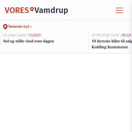
VORES
Vamdrup
Seneste nyt ›
23 timer siden |
VEJRET
07-08-2026 14:16 |
BILER
Sol og stille vind over dagen
10 dyreste biler til sa
Kolding Kommune