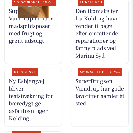
SPONSORERET
OPSLAGSTAVLEN
LOKALT NYT
SuperBrugsen
Den ikoniske tyr
Vamdrup melder
fra Kolding havn
madspildsposer
vender tilbage
med frugt og
efter omfattende
grønt udsolgt
reparationer og
får ny plads ved
Marina Syd
LOKALT NYT
SPONSORERET
OPSLAGSTAVLEN
Ny Esbjergvej
SuperBrugsen
bliver
Vamdrup har gode
teststrækning for
favoritter samlet ét
bæredygtige
sted
asfaltløsninger i
Kolding