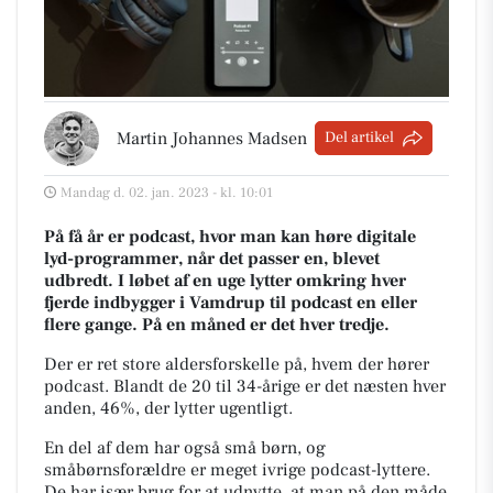
Martin Johannes Madsen
Del artikel
Mandag d. 02. jan. 2023 - kl. 10:01
På få år er podcast, hvor man kan høre digitale
lyd-programmer, når det passer en, blevet
udbredt. I løbet af en uge lytter omkring hver
fjerde indbygger i Vamdrup til podcast en eller
flere gange. På en måned er det hver tredje.
Der er ret store aldersforskelle på, hvem der hører
podcast. Blandt de 20 til 34-årige er det næsten hver
anden, 46%, der lytter ugentligt.
En del af dem har også små børn, og
småbørnsforældre er meget ivrige podcast-lyttere.
De har især brug for at udnytte, at man på den måde