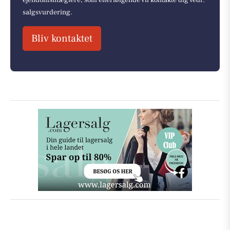
ejendomsmæglere, som efterfølgende vil kontakte dig vedr.
salgsvurdering.
Bliv kontaktet