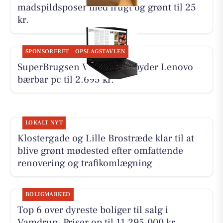
madspildsposer med frugt og grønt til 25
kr.
SPONSORERET
OPSLAGSTAVLEN
SuperBrugsen Vamdrup tilbyder Lenovo
bærbar pc til 2.695 kr.
LOKALT NYT
Klostergade og Lille Brostræde klar til at
blive grønt mødested efter omfattende
renovering og trafikomlægning
BOLIGMARKED
Top 6 over dyreste boliger til salg i
Vamdrup. Priser op til 11.295.000 kr