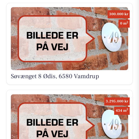
300.000 kr
2
0 m
Søvænget 8 Ødis, 6580 Vamdrup
3.295.000 kr
2
434 m