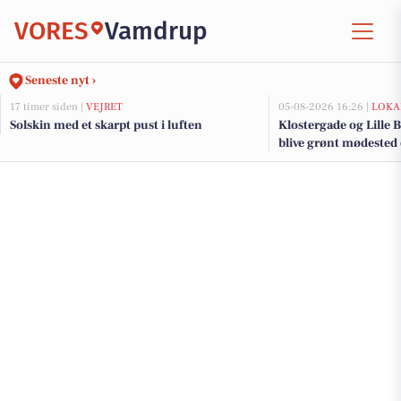
VORES
Vamdrup
Seneste nyt ›
17 timer siden |
VEJRET
05-08-2026 16:26 |
LOKA
Solskin med et skarpt pust i luften
Klostergade og Lille B
blive grønt mødested
renovering og trafi