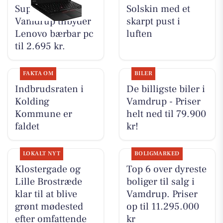
SuperBrugsen
Solskin med et
Vamdrup tilbyder
skarpt pust i
Lenovo bærbar pc
luften
til 2.695 kr.
FAKTA OM
BILER
Indbrudsraten i
De billigste biler i
Kolding
Vamdrup - Priser
Kommune er
helt ned til 79.900
faldet
kr!
LOKALT NYT
BOLIGMARKED
Klostergade og
Top 6 over dyreste
Lille Brostræde
boliger til salg i
klar til at blive
Vamdrup. Priser
grønt mødested
op til 11.295.000
efter omfattende
kr