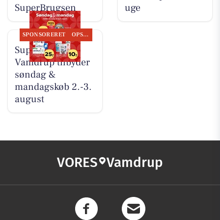
SuperBrugsen
uge
SPONSORERET
OPSLAGSTAVLEN
SuperBrugsen
Vamdrup tilbyder
søndag &
mandagskøb 2.-3.
august
VORES
Vamdrup