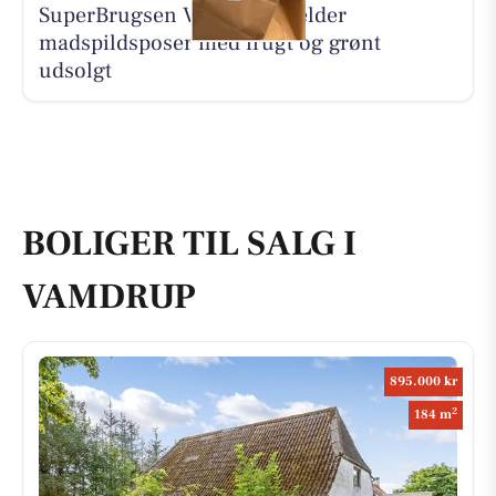
SuperBrugsen Vamdrup melder
madspildsposer med frugt og grønt
udsolgt
BOLIGER TIL SALG I
VAMDRUP
895.000 kr
2
184 m