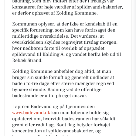
badning, som blev indført efter der i fredags var
konstateret for høje værdier af spildevandsbakterier,
er derfor ophævet af Kolding Kommune.
Kommunen oplyser, at der ikke er kendskab til en
specifik forurening, som kan have forårsaget den
midlertidige overskridelse. Det vurderes, at
overskridelsen skyldes regnvejret tirsdag morgen,
hvor nedbøren førte til overløb af opspædet
spildevand til Kolding Å, og vandet herfra løb ud til
Rebæk Strand.
Kolding Kommune anbefaler dog altid, at man
bruger sin sunde fornuft og generelt undlader at
bade i to-tre dage efter større mængder regn ved
bynære strande. Badning ved de offentlige
badestrande er altid på eget ansvar.
I app’en Badevand og på hjemmesiden
www.badevand.dk
kan man løbende holde sig
opdateret om, hvorvidt badestranden har såkaldt
grønt eller rødt flag. Rødt flag betyder forhøjet
koncentration af spildevandsbakterier, og