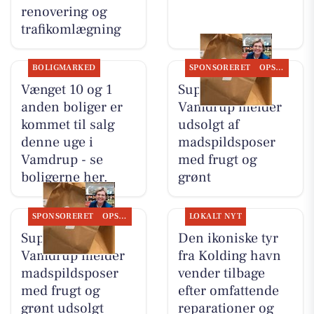
renovering og
trafikomlægning
BOLIGMARKED
SPONSORERET
OPSLAGSTAVLEN
Vænget 10 og 1
SuperBrugsen
anden boliger er
Vamdrup melder
kommet til salg
udsolgt af
denne uge i
madspildsposer
Vamdrup - se
med frugt og
boligerne her.
grønt
SPONSORERET
OPSLAGSTAVLEN
LOKALT NYT
SuperBrugsen
Den ikoniske tyr
Vamdrup melder
fra Kolding havn
madspildsposer
vender tilbage
med frugt og
efter omfattende
grønt udsolgt
reparationer og