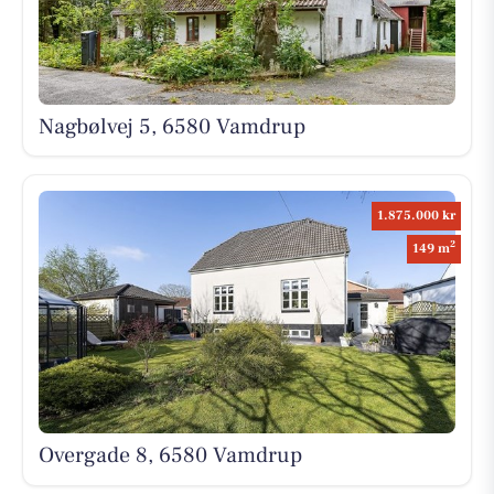
Nagbølvej 5, 6580 Vamdrup
1.875.000 kr
2
149 m
Overgade 8, 6580 Vamdrup