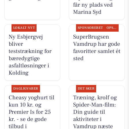
får ny plads ved
Marina Syd
LOKALT NYT
SPONSORERET
OPSLAGSTAVLEN
Ny Esbjergvej
SuperBrugsen
bliver
Vamdrup har gode
teststrækning for
favoritter samlet ét
bæredygtige
sted
asfaltløsninger i
Kolding
DAGLIGVARER
DET SKER
Cheasy yoghurt til
Træning, krolf og
kun 10 kr. og
Spider-Man-film:
Premier Is for 25
Din guide til
kr. - se de gode
aktiviteter i
tilbud i
Vamdrup næste