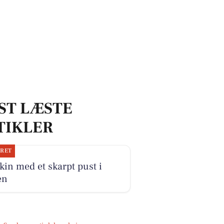
ST LÆSTE
TIKLER
JRET
kin med et skarpt pust i
en