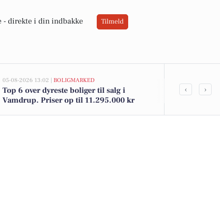
 -
direkte i din indbakke
Tilmeld
05-08-2026 13:02 |
BOLIGMARKED
05-08-2026 13:02
‹
›
Top 6 over dyreste boliger til salg i
Vænget 10 o
Vamdrup. Priser op til 11.295.000 kr
til salg den
boligerne he