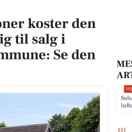
lig til salg i Kolding Kommune: Se den her
ner koster den
g til salg i
mmune: Se den
ME
AR
VE
Sols
luft