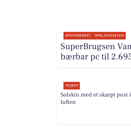
SPONSORERET
OPSLAGSTAVLEN
SuperBrugsen Vam
bærbar pc til 2.695
VEJRET
Solskin med et skarpt pust i
luften