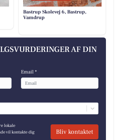
Bastrup Skolevej 6, Bastrup,
Vamdrup
ALGSVURDERINGER AF DIN
Email *
re lokale
Bliv kontaktet
e vil kontakte dig