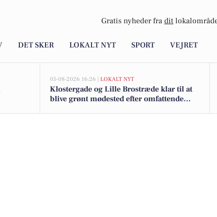
Gratis nyheder fra
dit
lokalområde
V
DET SKER
LOKALT NYT
SPORT
VEJRET
05-08-2026 16:26 |
LOKALT NYT
n
Klostergade og Lille Brostræde klar til at
blive grønt mødested efter omfattende
renovering og trafikomlægning