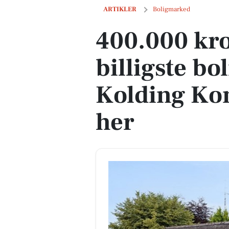
400.000 kroner koster den billigste bo
ARTIKLER
Boligmarked
400.000 kro
billigste boli
Kolding Ko
her