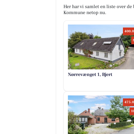
Her har vi samlet en liste over de b
Kommune netop nu.
400.0
Nørrevænget 1, Bjert
475.0
1