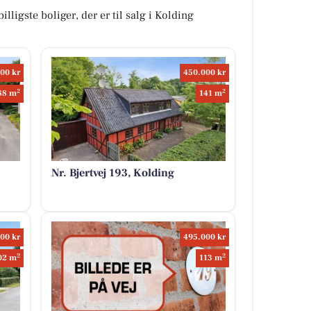
illigste boliger, der er til salg i Kolding
00 kr
450.000 kr
2
2
88 m
141 m
Nr. Bjertvej 193, Kolding
00 kr
495.000 kr
2
2
02 m
113 m