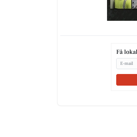
Få loka
Email