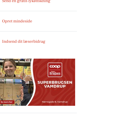
Send en gratis lykønskning
Opret mindeside
Indsend dit læserbidrag