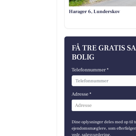
Harager 6, Lunderskov
FÅ TRE GRATIS S
BOLIG
Telefonnummer *
Adresse *
Adresse
Dine oplysninger deles med op til t
ejendomsmæglere, som efterfølgend
vedr. salgsvurdering.