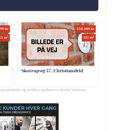
99 kr
550.000 kr
2
2
15 m
121 m
Skovrupvej 57, Christiansfeld
gmarkedet og artiklen opdateres derfor løbende.