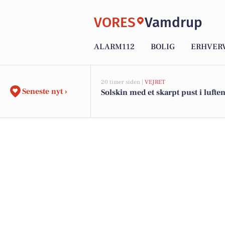
VORES
Vamdrup
ALARM112
BOLIG
ERHVER
20 timer siden |
VEJRET
Seneste nyt ›
Solskin med et skarpt pust i lufte