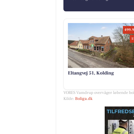
499.9
1
Eltangvej 51, Kolding
VORES Vamdrup overvåger løbende boli
Kilde:
Boliga.dk