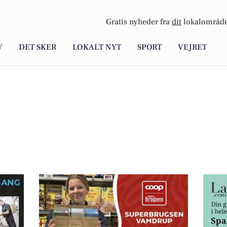
Gratis nyheder fra
dit
lokalområde
V
DET SKER
LOKALT NYT
SPORT
VEJRET