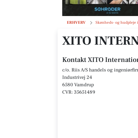
XITO International ApS
ERHVERV
Skønheds- og hudpleje 
XITO INTER
Kontakt XITO Internatio
c/o. Riis A/S handels og ingeniørfi
Industrivej 24
6580 Vamdrup
CVR: 35651489