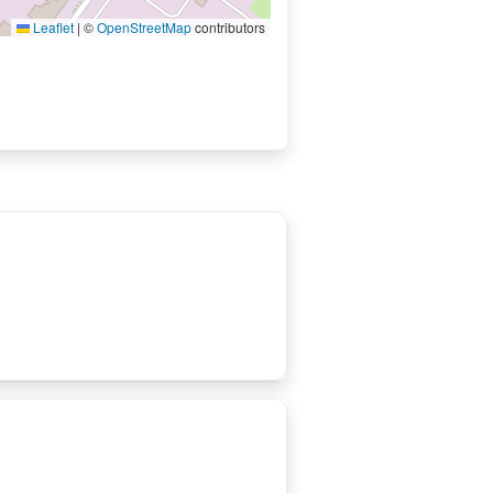
Leaflet
|
©
OpenStreetMap
contributors