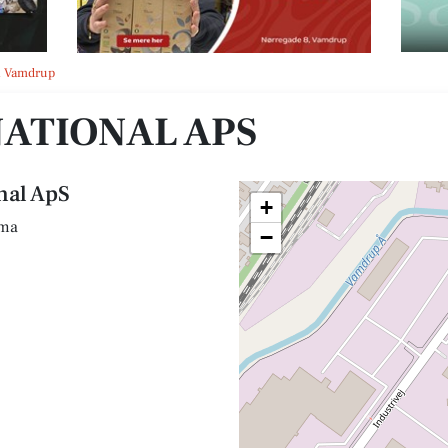
i Vamdrup
NATIONAL APS
nal ApS
+
rma
−