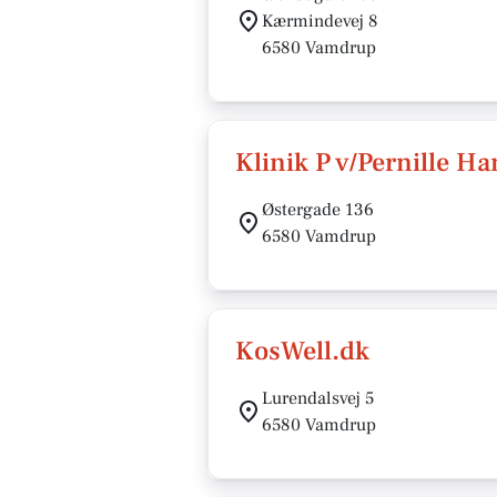
Kærmindevej 8
6580 Vamdrup
Klinik P v/Pernille H
Østergade 136
6580 Vamdrup
KosWell.dk
Lurendalsvej 5
6580 Vamdrup