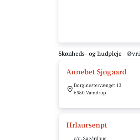
Skønheds- og hudpleje - Øvr
Annebet Sjøgaard
Borgmestervænget 13
6580 Vamdrup
Hrlaursenpt
c/o. Søgårdhus