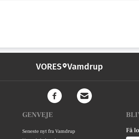
VORES
Vamdrup
GENVEJE
BLI
Få l
Seneste nyt fra Vamdrup