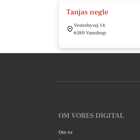
Tanjas negle
Vesterbyvej 14
6580 Vamdrup
OM VORES DIGITAL
Om os