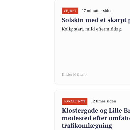
17 minutter siden
VEJRET
Solskin med et skarpt p
Kølig start, mild eftermiddag.
Kilde: MET.no
12 timer siden
LOKALT NYT
Klostergade og Lille Br
mødested efter omfatt
trafikomlægning