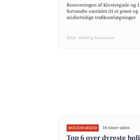
Renoveringen af Klostergade og L
forvandle området til et grønt og
midlertidige trafikomlægninger.
Kilde: Kolding Kommune
16 timer siden
BOLIGMARKED
Top 6 over dyreste boli