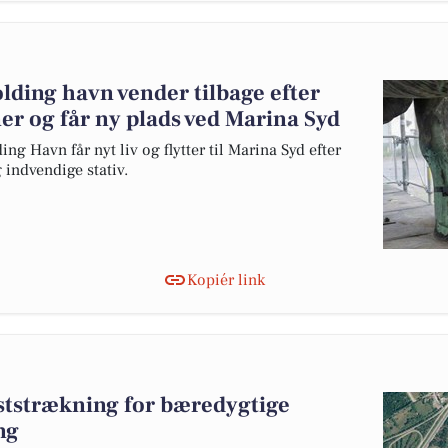
olding havn vender tilbage efter
r og får ny plads ved Marina Syd
ng Havn får nyt liv og flytter til Marina Syd efter
g indvendige stativ.
Kopiér link
eststrækning for bæredygtige
ng