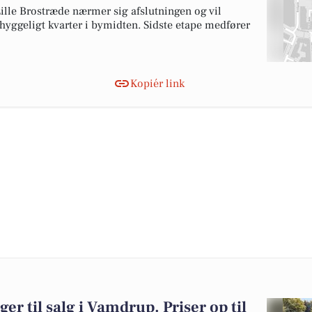
ille Brostræde nærmer sig afslutningen og vil
 hyggeligt kvarter i bymidten. Sidste etape medfører
Kopiér link
ger til salg i Vamdrup. Priser op til