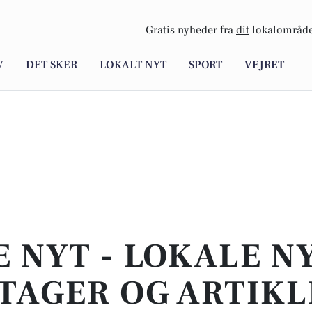
Gratis nyheder fra
dit
lokalområde
V
DET SKER
LOKALT NYT
SPORT
VEJRET
E NYT - LOKALE N
TAGER OG ARTIKL