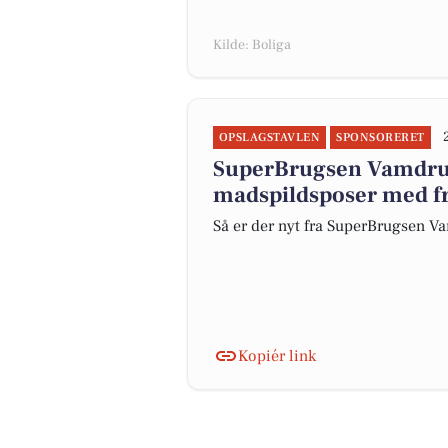
Kilde: Boliga
OPSLAGSTAVLEN
SPONSORERET
SuperBrugsen Vamdrup
madspildsposer med fr
Så er der nyt fra SuperBrugsen 
Kopiér link