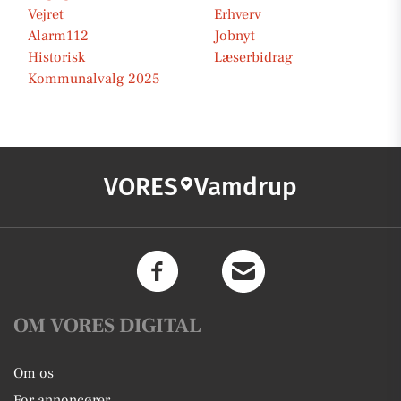
Vejret
Erhverv
Alarm112
Jobnyt
Historisk
Læserbidrag
Kommunalvalg 2025
VORES
Vamdrup
OM VORES DIGITAL
Om os
For annoncører