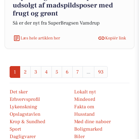
udsolgt af madspildsposer med
frugt og grønt
Så er der nyt fra SuperBrugsen Vamdrup
Læs hele artiklen her
Kopiér link
1
2
3
4
5
6
7
...
93
Det sker
Lokalt nyt
Erhvervsprofil
Mindeord
Lykønskning
Fakta om
Opslagstavlen
Husstand
Krop & Sundhed
Mød dine naboer
Sport
Boligmarked
Dagligvarer
Biler