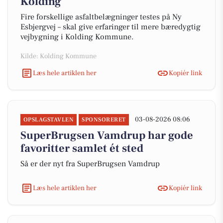
Kolding
Fire forskellige asfaltbelægninger testes på Ny
Esbjergvej – skal give erfaringer til mere bæredygtig
vejbygning i Kolding Kommune.
Kilde: Kolding Kommune
Læs hele artiklen her
Kopiér link
03-08-2026 08:06
OPSLAGSTAVLEN
SPONSORERET
SuperBrugsen Vamdrup har gode
favoritter samlet ét sted
Så er der nyt fra SuperBrugsen Vamdrup
Læs hele artiklen her
Kopiér link