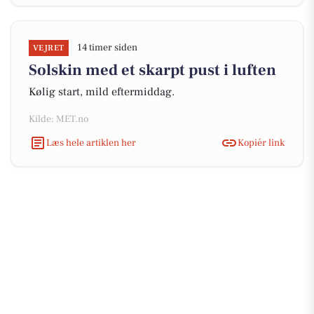
14 timer siden
VEJRET
Solskin med et skarpt pust i luften
Kølig start, mild eftermiddag.
Kilde: MET.no
Læs hele artiklen her
Kopiér link