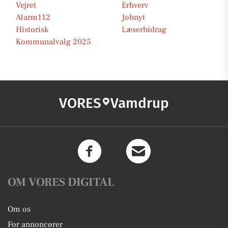
Vejret
Erhverv
Alarm112
Jobnyt
Historisk
Læserbidrag
Kommunalvalg 2025
VORES
Vamdrup
OM VORES DIGITAL
Om os
For annoncører