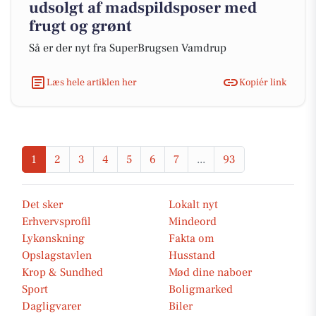
udsolgt af madspildsposer med
frugt og grønt
Så er der nyt fra SuperBrugsen Vamdrup
Læs hele artiklen her
Kopiér link
1
2
3
4
5
6
7
...
93
Det sker
Lokalt nyt
Erhvervsprofil
Mindeord
Lykønskning
Fakta om
Opslagstavlen
Husstand
Krop & Sundhed
Mød dine naboer
Sport
Boligmarked
Dagligvarer
Biler