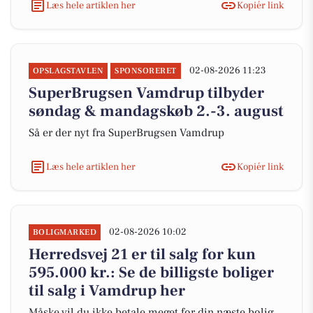
Læs hele artiklen her
Kopiér link
02-08-2026 11:23
OPSLAGSTAVLEN
SPONSORERET
SuperBrugsen Vamdrup tilbyder
søndag & mandagskøb 2.-3. august
Så er der nyt fra SuperBrugsen Vamdrup
Læs hele artiklen her
Kopiér link
02-08-2026 10:02
BOLIGMARKED
Herredsvej 21 er til salg for kun
595.000 kr.: Se de billigste boliger
til salg i Vamdrup her
Måske vil du ikke betale meget for din næste bolig,